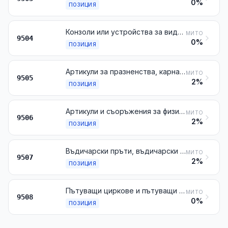
0%
ПОЗИЦИЯ
Конзоли или устройства за видеоигри, артикули за колективни игри, включително игрите с двигател или с механизъм, билярди, специални маси за хазартни игри и игри с автоматични кегли (например боулинг), игрални автомати, функциониращи чрез вкарването на монети, банкноти (хартиени пари), банкови карти, жетони или всякакви други разплащателни средства
МИТО
9504
0%
ПОЗИЦИЯ
Артикули за празненства, карнавали и други развлечения, включително артикулите за илюзионисти и артикулите-сюрпризи
МИТО
9505
2%
ПОЗИЦИЯ
Артикули и съоръжения за физическа култура, гимнастика, атлетика, други видове спорт (включително тенис на маса) или игри на открито, неупоменати, нито включени другаде в настоящата глава; басейни и детски басейни
МИТО
9506
2%
ПОЗИЦИЯ
Въдичарски пръти, въдичарски кукички и други артикули за риболов с въдица; кепчета за всякаква употреба; примамки (различни от тези от № 9208 или 9705) и подобни артикули за лов
МИТО
9507
2%
ПОЗИЦИЯ
Пътуващи циркове и пътуващи менажерии; атракциони в увеселителни паркове и атракциони във водни паркове; панаирни атракции, включително стрелбища; пътуващи театри
МИТО
9508
0%
ПОЗИЦИЯ