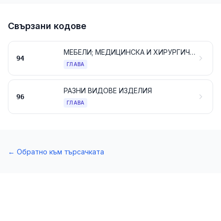
Свързани кодове
МЕБЕЛИ; МЕДИЦИНСКА И ХИРУРГИЧЕСКА МЕБЕЛИРОВКА; СПАЛНИ АРТИКУЛИ И ДРУГИ ПОДОБНИ; ОСВЕТИТЕЛНИ ТЕЛА И ОСВЕТИТЕЛНА АРМАТУРА, НЕУПОМЕНАТИ, НИТО ВКЛЮЧЕНИ ДРУГАДЕ; РЕКЛАМНИ ЛАМПИ, СВЕТЛИННИ НАДПИСИ, СВЕТЛИННИ УКАЗАТЕЛНИ ТАБЕЛИ И ПОДОБНИ АРТИКУЛИ; СГЛОБЯЕМИ КОНСТРУКЦИИ
94
ГЛАВА
РАЗНИ ВИДОВЕ ИЗДЕЛИЯ
96
ГЛАВА
←
Обратно към търсачката