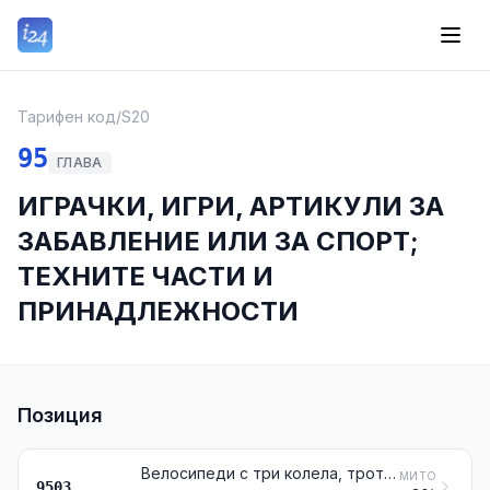
Тарифен код
/
S20
95
ГЛАВА
ИГРАЧКИ, ИГРИ, АРТИКУЛИ ЗА
ЗАБАВЛЕНИЕ ИЛИ ЗА СПОРТ;
ТЕХНИТЕ ЧАСТИ И
ПРИНАДЛЕЖНОСТИ
Позиция
Велосипеди с три колела, тротинетки, автомобилчета с педали и подобни играчки на колела; колички за кукли; кукли; други играчки; умалени модели и подобни модели за забавление, със или без механизъм; пъзели (картинни мозайки) от всякакъв вид
МИТО
9503