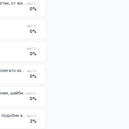
Метални платна (включително непрекъснатите платна), мрежи и решетки, от железни или от стоманени телове; разтеглени ламарини и ленти, от желязо или от стомана
МИТО
0%
МИТО
0%
МИТО
0%
Клинове, гвоздеи, кабарчета, куки с изострени върхове, извити или полегато изрязани скоби (различни от тези от № 8305) и подобни артикули, от чугун, желязо или стомана, дори с глави от друг материал, с изключение на артикулите с глави от мед
МИТО
0%
Винтове, болтове, гайки, тирфони, куки с резба, нитове, щифтове, шпонки, шайби (включително федершайбите) и подобни артикули, от чугун, желязо или стомана
МИТО
0%
Шевни игли, игли за плетене, куки, куки за низане, шила за бродерия и подобни артикули за ръчна употреба, от желязо или от стомана; безопасни игли и други игли за прикрепване (карфици) от желязо или от стомана, неупоменати, нито включени другаде
МИТО
2%