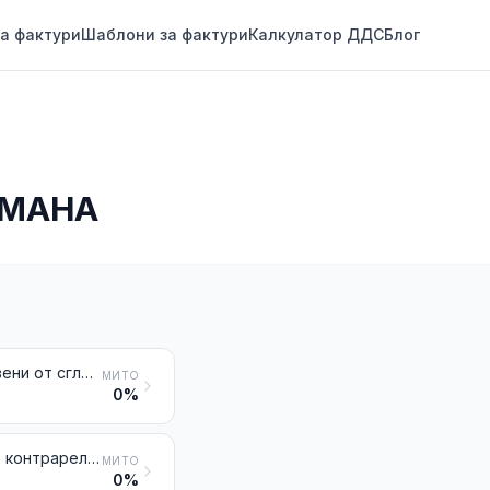
а фактури
Шаблони за фактури
Калкулатор ДДС
Блог
ОМАНА
Шпунтови прегради от желязо или стомана, дори пробити или направени от сглобени елементи; профили, получени чрез заваряване, от желязо или стомана
МИТО
0%
Елементи за железопътни линии от чугун, желязо или стомана: релси, контрарелси и зъбни гребени, стрелки, върхове на сърцевини, лостове за насочване на стрелките и други елементи за кръстосване или смяна на посоките, траверси, клинове, накладки, втулки, релсови подложки, затягащи планки, планки и щанги за раздалечаване и други части, специално предназначени за поставянето, съединяването или фиксирането на релсите
МИТО
0%