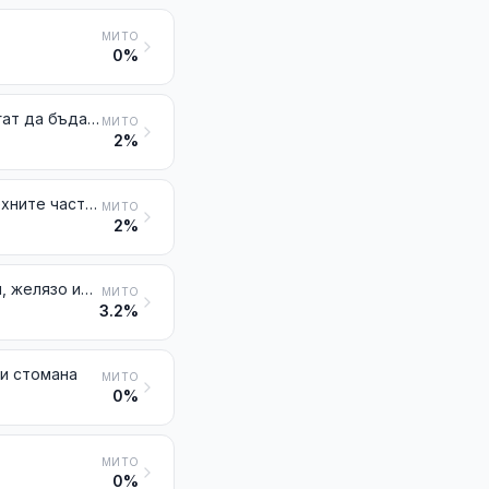
МИТО
0%
Печки, котли с огнище, готварски печки (включително тези, които могат да бъдат използвани допълнително и за централно отопление), скари, мангали, газови котлони, устройства за затопляне на ястия и подобни неелектрически уреди за домашна употреба, както и техните части от чугун, желязо или стомана
МИТО
2%
Радиатори за централно отопление с неелектрическо загряване и техните части, от чугун, желязо или стомана; генератори и разпределители на горещ въздух (включително разпределителите, можещи също да функционират като разпределители на свеж или кондициониран въздух), с неелектрическо загряване, съдържащи вентилатор или въздуходувка с мотор, и техните части, от чугун, желязо или стомана
МИТО
2%
Домакински артикули или домашни потреби и техните части, от чугун, желязо или стомана; желязна или стоманена вълна; гъби (телени), кърпи, ръкавици и подобни артикули за чистене, полиране или аналогична употреба, от желязо или стомана
МИТО
3.2%
ли стомана
МИТО
0%
МИТО
0%