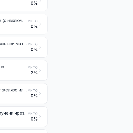
0%
Резервоари, цистерни, вани и подобни съдове за всякакви материали (с изключение на сгъстените или втечнени газове), от чугун, желязо или стомана, с вместимост над 300 l, без механични или термични устройства, дори с вътрешна или топлоизолационна облицовка
МИТО
0%
Резервоари, варели, барабани, бидони, кутии и подобни съдове за всякакви материали (с изключение на сгъстените или втечнени газове), от чугун, желязо или стомана, с вместимост, непревишаваща 300 l, без механични или термични устройства, дори с вътрешна или топлоизолационна облицовка
МИТО
0%
на
МИТО
2%
Едноснопови и многоснопови въжета, сплитки и подобни артикули, от желязо или от стомана, без електрическа изолация
МИТО
0%
Бодлива тел от желязо или от стомана; изделия, назъбени или не, получени чрез усукване на тел или на ленти, от желязо или от стомана от видовете, използвани за огради
МИТО
0%