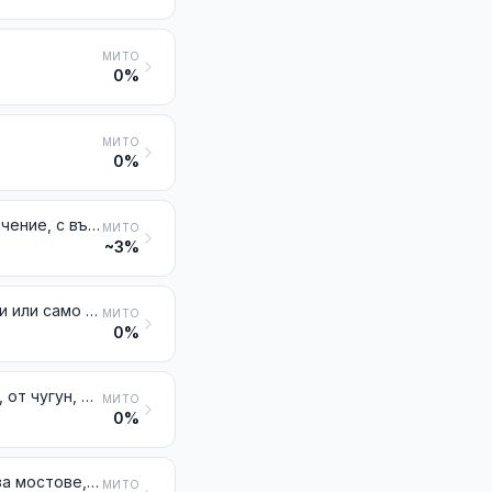
МИТО
0%
МИТО
0%
Други тръби (например заварени или нитовани) с кръгло напречно сечение, с външен диаметър, превишаващ 406,4 mm, от желязо или от стомана
МИТО
~3%
Други тръби и кухи профили (например заварени, нитовани, подгънати или само с доближени ръбове), от желязо или от стомана
МИТО
0%
Принадлежности за тръбопроводи (например свръзки, колена, муфи), от чугун, желязо или стомана
МИТО
0%
Конструкции и части за конструкции (например мостове и елементи за мостове, врати на шлюзи, кули, стълбове, стойки, колони, скелета, покриви, врати и прозорци и техните каси и прагове за врати, рулетки за затваряне, перила и други) от чугун, желязо или стомана, с изключение на сглобяемите конструкции от № 9406; ламарини, пръти, профили, тръби и други подобни, от чугун, желязо или стомана, изработени с оглед тяхното използване в конструкцията
МИТО