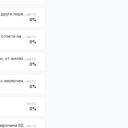
Железни продукти, получени чрез пряка редукция на желязна руда и други порести железни продукти, на парчета, топчета или подобни форми; желязо с минимална чистота 99,94 % тегловно, на парчета, топчета или подобни форми
МИТО
0%
Отпадъци и отломки от чугун, желязо или стомана (скрап); отпадъци, отлети на блокове, от желязо или стомана
МИТО
0%
Гранули и прахове от необработен чугун, от огледален „шпигел“ чугун, от желязо или от стомана
МИТО
0%
Желязо и нелегирани стомани на блокове или други първични форми, с изключение на желязото от № 7203
МИТО
0%
МИТО
0%
Плосковалцовани продукти от желязо или от нелегирани стомани с широчина 600 mm или повече, горещовалцовани, неплакирани, нито покрити
МИТО