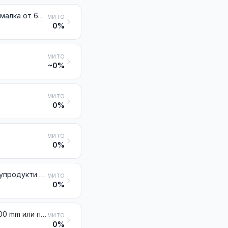
Плосковалцовани продукти от неръждаема стомана, с широчина, по-малка от 600 mm
МИТО
0%
МИТО
~0%
МИТО
0%
МИТО
0%
Други легирани стомани на блокове или в други първични форми; полупродукти от други легирани стомани
МИТО
0%
Плосковалцовани продукти от други легирани стомани с широчина 600 mm или повече
МИТО
0%