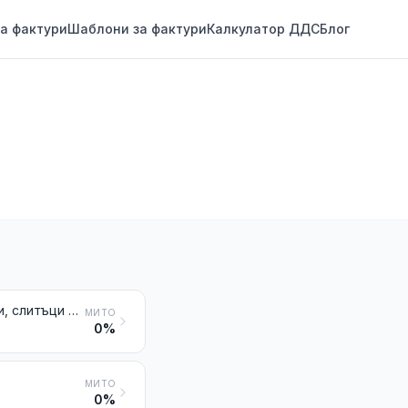
а фактури
Шаблони за фактури
Калкулатор ДДС
Блог
Необработени чугуни и огледални „шпигел“ чугуни във вид на отливки, слитъци или други първични форми
МИТО
0%
МИТО
0%