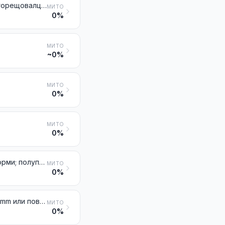
Пръти от желязо или от нелегирани стомани, само горещоизковани, горещовалцовани или горещоизтеглени, както и тези, които са били подложени на усукване след валцоване
МИТО
0%
МИТО
~0%
МИТО
0%
МИТО
0%
Неръждаема стомана във формата на блокове или други първични форми; полупродукти от неръждаеми стомани
МИТО
0%
Плосковалцовани продукти от неръждаема стомана с широчина 600 mm или повече
МИТО
0%