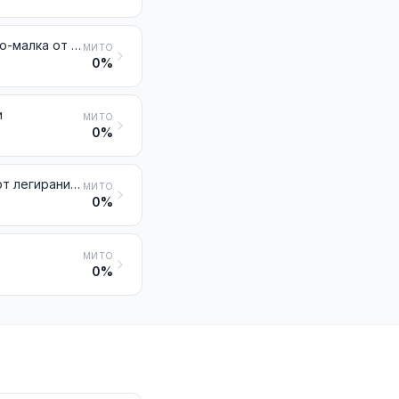
Плосковалцовани продукти от други легирани стомани с широчина, по-малка от 600 mm
МИТО
0%
и
МИТО
0%
Пръти и профили от други легирани стомани; кухи щанги за сондажи от легирани или от нелегирани стомани
МИТО
0%
МИТО
0%