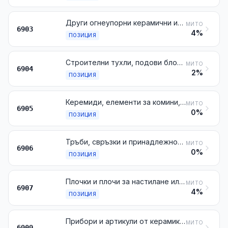
Други огнеупорни керамични изделия (например реторти, тигели, муфели, форсунги, запушалки, стойки, чашки, тръби, защитни обвивки, пръчки и шибърни затвори), различни от тези от инфузорна силикатна пръст или от подобна силикатна пръст
МИТО
6903
4%
ПОЗИЦИЯ
Строителни тухли, подови блокчета, кахли и подобни артикули от керамика
МИТО
6904
2%
ПОЗИЦИЯ
Керемиди, елементи за комини, конструкции за отвеждане на дима, архитектурни орнаменти, от керамика, и други керамични изделия за строителството
МИТО
6905
0%
ПОЗИЦИЯ
Тръби, свръзки и принадлежности за тръбопроводи, от керамика
МИТО
6906
0%
ПОЗИЦИЯ
Плочки и плочи за настилане или облицоване, от керамика; кубчета, парчета и подобни артикули за мозайки, дори върху подложка, от керамика; керамика за дообработка
МИТО
6907
4%
ПОЗИЦИЯ
Прибори и артикули от керамика за химически или други технически цели; корита, вани и подобни съдове за селското стопанство от керамика; гърнета и подобни съдове за транспорт или амбалаж, от керамика
МИТО
6909