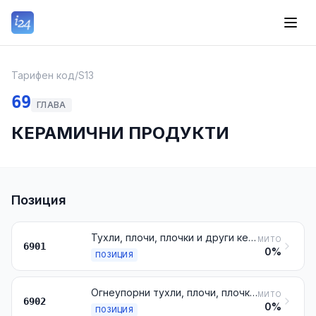
Тарифен код
/
S13
69
ГЛАВА
КЕРАМИЧНИ ПРОДУКТИ
Позиция
Тухли, плочи, плочки и други керамични изделия от инфузорна силикатна пръст (например кизелгур, трипел, диатомит) или от аналогична силикатна пръст
МИТО
6901
0%
ПОЗИЦИЯ
Огнеупорни тухли, плочи, плочки и аналогични керамични изделия за строителството, различни от тези от инфузорна силикатна пръст или от аналогична силикатна пръст
МИТО
6902
0%
ПОЗИЦИЯ