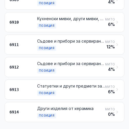
4%
ПОЗИЦИЯ
Кухненски мивки, други мивки, стойки за мивки, вани, бидета, тоалетни чинии, казанчета за тоалетни, писоари и подобни фиксирани приспособления за санитарна употреба, от керамика
МИТО
6910
6%
ПОЗИЦИЯ
Съдове и прибори за сервиране или за кухня, други домашни потреби и хигиенни или тоалетни артикули, от порцелан
МИТО
6911
12%
ПОЗИЦИЯ
Съдове и прибори за сервиране или за кухня, други домашни потреби и хигиенни или тоалетни артикули от керамични материали, различни от порцелана
МИТО
6912
4%
ПОЗИЦИЯ
Статуетки и други предмети за украса, от керамика
МИТО
6913
6%
ПОЗИЦИЯ
Други изделия от керамика
МИТО
6914
0%
ПОЗИЦИЯ