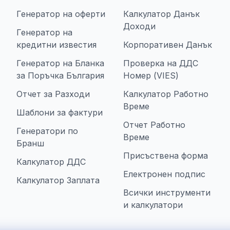
Генератор на оферти
Калкулатор Данък
Доходи
Генератор на
кредитни известия
Корпоративен Данък
Генератор на Бланка
Проверка на ДДС
за Поръчка България
Номер (VIES)
Отчет за Разходи
Калкулатор Работно
Време
Шаблони за фактури
Отчет Работно
Генератори по
Време
Бранш
Присъствена форма
Калкулатор ДДС
Електронен подпис
Калкулатор Заплата
Всички инструменти
и калкулатори