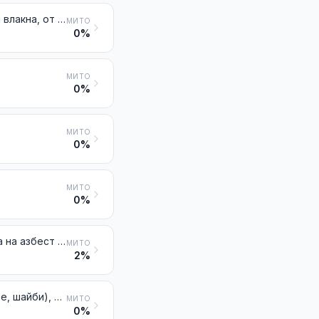
Пана, плоскости, плочки, блокчета и подобни артикули от растителни влакна, от слама или от трици, трески, частици, стърготини или други отпадъци от дърво, агломерирани с цимент, с гипс или с други минерални свързващи вещества
МИТО
0%
МИТО
0%
МИТО
0%
МИТО
0%
Обработен азбест на влакна; смеси на базата на азбест или на базата на азбест и на магнезиев карбонат; изделия от тези смеси или от азбест (прежди, конци, тъкани, облекла, шапки, обувки, уплътнения), дори армирани, различни от тези в № 6811 или 6813
МИТО
2%
Триещи се гарнитури (например плочи, рула, ленти, сегменти, дискове, шайби), немонтирани, за спирачки, за съединители или за всякакви триещи се части, на базата на азбест, други минерални вещества или целулоза, дори комбинирани с текстил или други материали
МИТО
0%