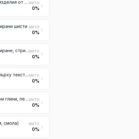
Обработени дялани или строителни камъни (различни от шистите) и изделия от тези камъни, с изключение на тези от № 6801; кубчета, парчета и подобни артикули за мозайки от естествени камъни (включително шистите), дори върху подложка; гранули, отломки и прах от естествени камъни (включително шистите), оцветени изкуствено
МИТО
0%
рирани шисти
МИТО
0%
Мелнични камъни и подобни артикули, без стойки, за мелене, дефибриране, стриване, точене, полиране, шлайфане или нарязване, камъни за ръчно точене или полиране и техните части от естествени камъни, от естествени или изкуствени агломерирани абразиви или от керамика, дори с части от други материали
МИТО
0%
Естествени или изкуствени абразиви на прах или на зърна, нанесени върху текстилни продукти, хартия, картон или други материали, дори нарязани, зашити или съединени по друг начин
МИТО
0%
Шлакови вати, минерални вати; експандиран вермикулит, експандирани глини, пеношлаки и подобни експандирани минерални продукти; смеси и изделия от минерални материали, използвани като термични или звукови изолатори или за поглъщане на звука, с изключение на тези от № 6811, 6812 или от глава 69
МИТО
0%
, смола)
МИТО
0%