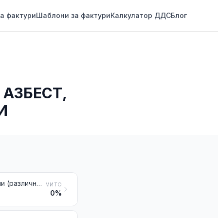
а фактури
Шаблони за фактури
Калкулатор ДДС
Блог
 АЗБЕСТ,
И
Павета, бордюри за тротоари и плочи за паваж, от естествени камъни (различни от шистите)
МИТО
0%