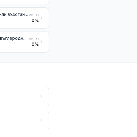
Обработена слюда и изделия от слюда, включително агломерирана или възстановена слюда, дори върху подложка от хартия, от картон или от други материали
МИТО
0%
Изделия от камъни или от други минерални материали (включително въглеродните влакна, изделията от тях и изделията от торф), неупоменати, нито включени другаде
МИТО
0%