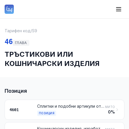
Тарифен код
/
S9
46
ГЛАВА
ТРЪСТИКОВИ ИЛИ
КОШНИЧАРСКИ ИЗДЕЛИЯ
Позиция
Сплитки и подобни артикули от материали за плетене, дори свързани на ленти; материали за плетене, сплитки и подобни артикули от материали за плетене, изтъкани или паралелно подредени в една плоскост, дори завършени (например рогозки, изтривалки и решетки)
МИТО
4601
0%
ПОЗИЦИЯ
Кошничарски изделия, изработени директно във форма, от материалите за плетене или конфекционирани с помощта на артикулите от № 4601; изделия от луфа