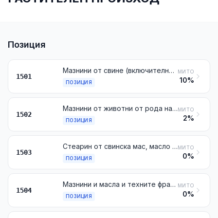
Позиция
Мазнини от свине (включително свинската мас) и мазнини от домашни птици, различни от включените в № 0209 или 1503
МИТО
1501
10%
ПОЗИЦИЯ
Мазнини от животни от рода на едрия рогат добитък, овцете или козите, различни от включените в № 1503
МИТО
1502
2%
ПОЗИЦИЯ
Стеарин от свинска мас, масло от свинска мас, олеостеарин, олеомаргарин и масло от лой, неемулгирани, нито смесени, нито обработени по друг начин
МИТО
1503
0%
ПОЗИЦИЯ
Мазнини и масла и техните фракции, от риби или морски бозайници, дори рафинирани, но не химически променени
МИТО
1504
0%
ПОЗИЦИЯ