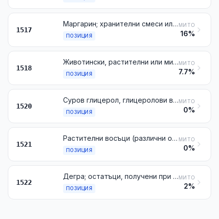
Маргарин; хранителни смеси или препарати от животински, растителни или микробни мазнини или масла или от фракции от различни мазнини или масла от настоящата глава, различни от хранителните мазнини и масла или техните фракции от № 1516
МИТО
1517
16%
ПОЗИЦИЯ
Животински, растителни или микробни мазнини и масла и техните фракции, обработени чрез загряване, окислени, обезводнени, сулфурирани, продухани, полимеризирани чрез загряване във вакуум или в инертен газ или по друг начин химически променени, с изключение на тези от № 1516; негодни за консумация смеси или препарати от животински, растителни или микробни мазнини или масла или от фракции от различни мазнини или масла от настоящата глава, неупоменати, нито включени другаде
МИТО
1518
7.7%
ПОЗИЦИЯ
Суров глицерол, глицеролови води и луги
МИТО
1520
0%
ПОЗИЦИЯ
Растителни восъци (различни от триглицеридите), восък от пчели или от други насекоми и спермацет, дори рафинирани или оцветени
МИТО
1521
0%
ПОЗИЦИЯ
Дегра; остатъци, получени при обработката на продукти, съдържащи мазнини или восъци от животински или растителен произход
МИТО
1522
2%
ПОЗИЦИЯ