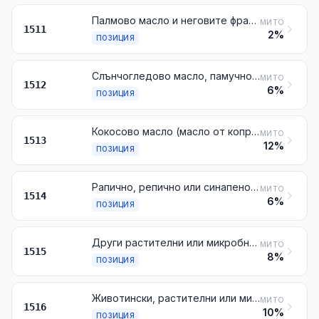
Палмово масло и неговите фракции, дори рафинирани, но не химически променени
МИТО
1511
2%
ПОЗИЦИЯ
Слънчогледово масло, памучно масло или масло от шафранка (safflower) и техните фракции, дори рафинирани, но не химически променени
МИТО
1512
6%
ПОЗИЦИЯ
Кокосово масло (масло от копра), палмистово масло или масло от бабасу и техните фракции, дори рафинирани, но не химически променени
МИТО
1513
12%
ПОЗИЦИЯ
Рапично, репично или синапено масло и техните фракции, дори рафинирани, но не химически променени
МИТО
1514
6%
ПОЗИЦИЯ
Други растителни или микробни мазнини и масла (включително маслото от жожоба) и техните фракции, нелетливи, дори рафинирани, но не химически променени
МИТО
1515
8%
ПОЗИЦИЯ
Животински, растителни или микробни мазнини и масла и техните фракции, частично или напълно хидрогенирани, интерестерифицирани, преестерифицирани или елайдинирани, дори рафинирани, но необработени по друг начин
МИТО
1516
10%
ПОЗИЦИЯ