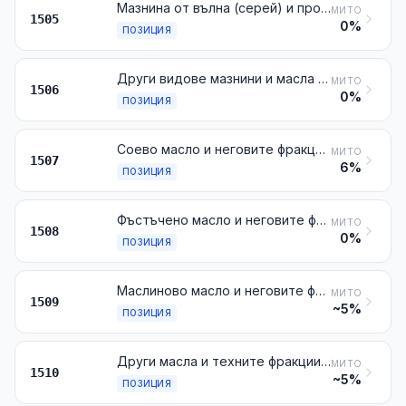
Мазнина от вълна (серей) и производни мастни вещества от нея, включително ланолина
МИТО
1505
0%
ПОЗИЦИЯ
Други видове мазнини и масла от животински произход и техните фракции, дори рафинирани, но не химически променени
МИТО
1506
0%
ПОЗИЦИЯ
Соево масло и неговите фракции, дори рафинирани, но не химически променени
МИТО
1507
6%
ПОЗИЦИЯ
Фъстъчено масло и неговите фракции, дори рафинирани, но не химически променени
МИТО
1508
0%
ПОЗИЦИЯ
Маслиново масло и неговите фракции, дори рафинирани, но не химически променени
МИТО
1509
~5%
ПОЗИЦИЯ
Други масла и техните фракции, получени изключително от маслини, дори рафинирани, но не химически променени, и смеси от тези масла или фракции с масла или фракции от № 1509
МИТО
1510
~5%
ПОЗИЦИЯ