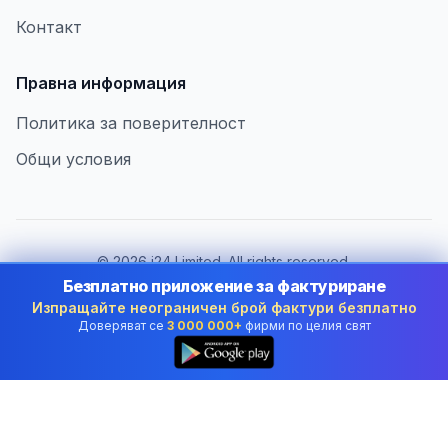
Контакт
Правна информация
Политика за поверителност
Общи условия
©
2026
i24 Limited. All rights reserved.
В услуга на бизнеса в Bulgaria
Безплатно приложение за фактуриране
Изпращайте неограничен брой фактури безплатно
Смяна на държава:
Bulgaria
Доверяват се
3 000 000+
фирми по целия свят