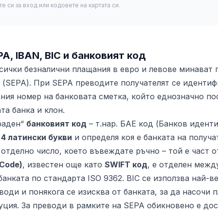
е си за вход или кодовете на картата си.
PA, IBAN, BIC и банковият код
сички безналични плащания в евро и левове минават 
о (SEPA). При SEPA преводите получателят се идентиф
ия номер на банковата сметка, който еднозначно по
та банка и клон.
граден“
банковият код
– т.нар. БАЕ код (Банков идент
т
4 латински букви
и определя коя е банката на получат
 отделно число, което въвеждате ръчно – той е част о
 Code)
, известен още като
SWIFT код
, е отделен меж
анката по стандарта ISO 9362. BIC се използва най-в
оди и понякога се изисква от банката, за да насочи 
уция. За преводи в рамките на SEPA обикновено е дос