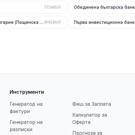
STSABGSF
Юробанк България (Пощенска банка)
BPBIBGSF
Инструменти
Генератор на
Фиш за Заплата
фактури
Калкулатор за
Генератор на
Оферта
разписки
Прогноза за