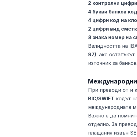
2 контролни цифр
4 букви банков код
4 цифри код на кл
2 цифри вид смет
8 знака номер на 
Валидността на IB
97)
: ако остатъкът
източник за банков
Международни 
При преводи от и 
BIC/SWIFT
кодът на
международната мр
Важно е да помнит
отделно. За превод
плащания извън SEP