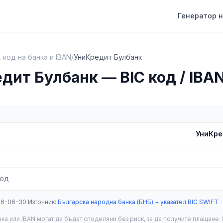
Генератор н
, код на банка и IBAN
/
УниКредит Булбанк
дит Булбанк — BIC код / IBA
УниКре
код
26-06-30
·
Източник
:
Българска народна банка (БНБ) + указател BIC SWIFT
анка или IBAN могат да бъдат споделяни без риск, за да получите плащане.