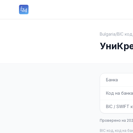
Bulgaria
/
BIC код
УниКре
Банка
Код на банка
BIC / SWIFT 
Проверено на
20
BIC код, код на б