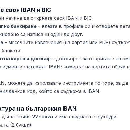
е своя IBAN и BIC
и начина да откриете своя IBAN и BIC:
илно банкиране
– влезте в профила си и отворете дет
кновено са изписани един до друг.
ие
– месечните извлечения (на хартия или PDF) съдърж
 банката.
тна карта и договор
– договорът за откриване на см
кументи съдържат IBAN; номерът на картата обаче не
N, можете да използвате инструмента по-горе, за да
ния банков код, който се съдържа в IBAN.
ктура на българския IBAN
е дълъг точно
22 знака
и има следната структура:
ата (2 букви);