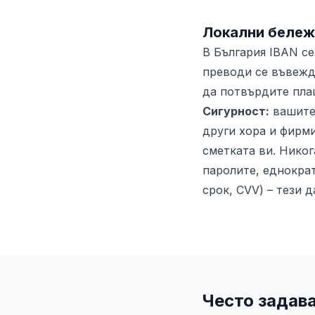
Локални бележ
В България IBAN се
преводи се въвежда
да потвърдите пла
Сигурност:
вашит
други хора и фирми
сметката ви. Никог
паролите, еднокра
срок, CVV) – тези 
Често задав