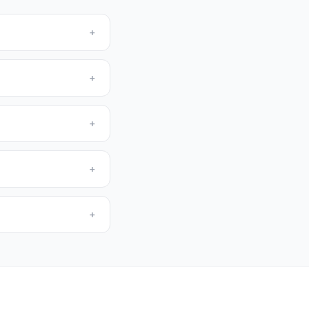
+
+
+
+
+