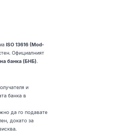
ъма
ISO 13616 (Mod-
ектен. Официалният
на банка (БНБ)
.
олучателя и
та банка в
ужно да го подавате
лен, докато за
зисква.