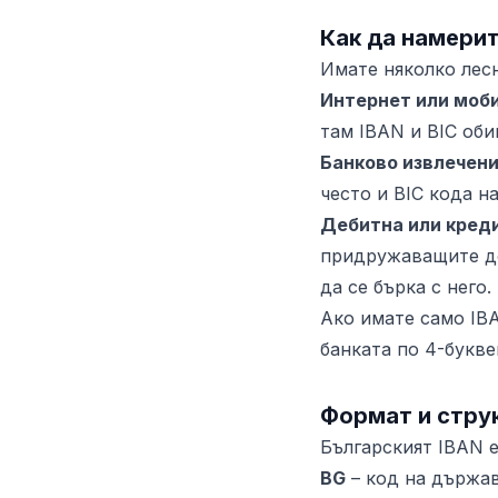
Как да намерит
Имате няколко лесн
Интернет или моб
там IBAN и BIC оби
Банково извлечен
често и BIC кода на
Дебитна или креди
придружаващите до
да се бърка с него.
Ако имате само IBA
банката по 4-букве
Формат и стру
Българският IBAN 
BG
– код на държав