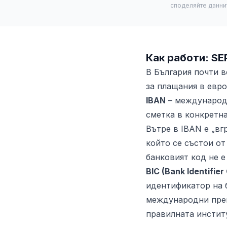
споделяйте даннит
Как работи: SE
В България почти в
за плащания в евр
IBAN
– международн
сметка в конкретна
Вътре в IBAN е „в
който се състои о
банковият код не е
BIC (Bank Identifier
идентификатор на б
международни прев
правилната инстит