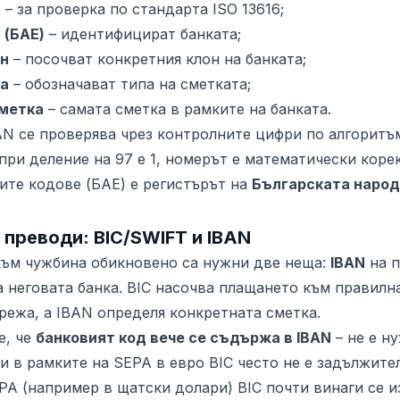
и
– за проверка по стандарта ISO 13616;
 (БАЕ)
– идентифицират банката;
он
– посочват конкретния клон на банката;
ка
– обозначават типа на сметката;
сметка
– самата сметка в рамките на банката.
AN се проверява чрез контролните цифри по алгорит
 при деление на 97 е 1, номерът е математически кор
ите кодове (БАЕ) е регистърът на
Българската народ
преводи: BIC/SWIFT и IBAN
към чужбина обикновено са нужни две неща:
IBAN
на п
 неговата банка. BIC насочва плащането към правилна
ежа, а IBAN определя конкретната сметка.
е, че
банковият код вече се съдържа в IBAN
– не е н
и в рамките на SEPA в евро BIC често не е задължите
A (например в щатски долари) BIC почти винаги се и