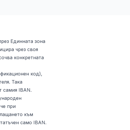
през Единната зона
ицира чрез своя
сочва конкретната
ификационен код),
еля. Така
т самия IBAN.
дународен
ече при
плащането към
татъчен само IBAN.