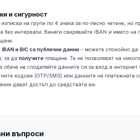
ки и сигурност
 изписва на групи по 4 знака за по-лесно четене, но 
 без интервали. Винаги сверявайте IBAN и името на 
щане.
е
IBAN и BIC са публични данни
– можете спокойно да 
, за да
получите
плащане. Те не позволяват на никого
а обаче не споделяйте данните си за вход в интернет
тните кодове (OTP/SMS) или данните на платежната си
данни дават достъп до средствата ви.
ани въпроси