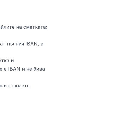
айлите на сметката;
ат пълния IBAN, а
етка и
 е IBAN и не бива
 разпознаете