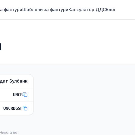
а фактури
Шаблони за фактури
Калкулатор ДДС
Блог
N
дит Булбанк
UNCR
UNCRBGSF
 Никога не