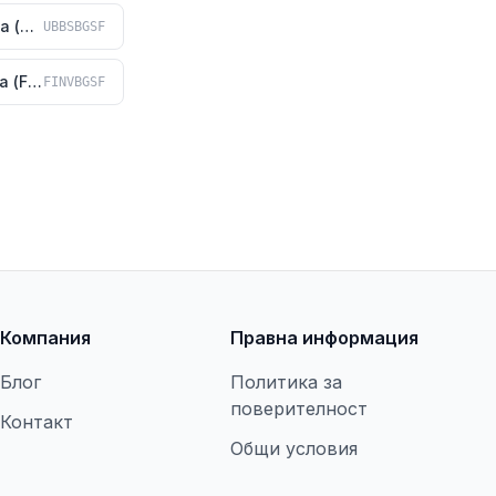
Обединена българска банка (ОББ)
UBBSBGSF
Първа инвестиционна банка (Fibank)
FINVBGSF
Компания
Правна информация
Блог
Политика за
поверителност
Контакт
Общи условия