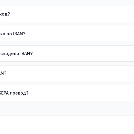
 код?
ка по IBAN?
 споделя IBAN?
AN?
 SEPA превод?