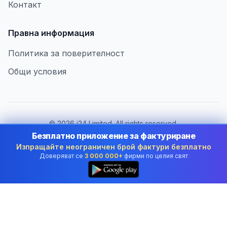
Контакт
Правна информация
Политика за поверителност
Общи условия
©
2026
i24 Limited. All rights reserved.
В услуга на бизнеса в Bulgaria
Безплатно приложение за фактуриране
Изпращайте неограничен брой фактури безплатно
Смяна на държава:
Bulgaria
Доверяват се
3 000 000+
фирми по целия свят