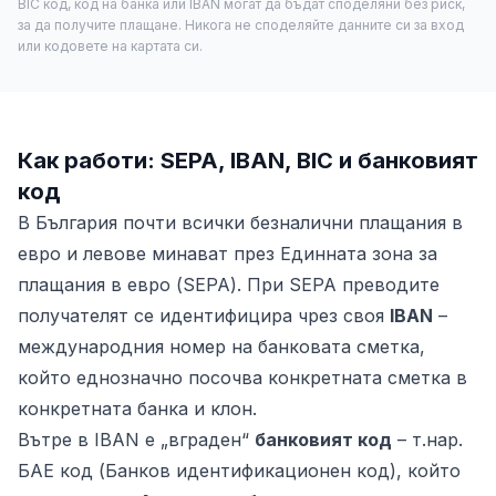
BIC код, код на банка или IBAN могат да бъдат споделяни без риск,
за да получите плащане. Никога не споделяйте данните си за вход
или кодовете на картата си.
Как работи: SEPA, IBAN, BIC и банковият
код
В България почти всички безналични плащания в
евро и левове минават през Единната зона за
плащания в евро (SEPA). При SEPA преводите
получателят се идентифицира чрез своя
IBAN
–
международния номер на банковата сметка,
който еднозначно посочва конкретната сметка в
конкретната банка и клон.
Вътре в IBAN е „вграден“
банковият код
– т.нар.
БАЕ код (Банков идентификационен код), който