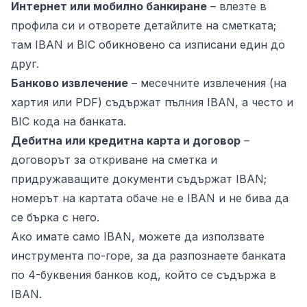
Интернет или мобилно банкиране
– влезте в
профила си и отворете детайлите на сметката;
там IBAN и BIC обикновено са изписани един до
друг.
Банково извлечение
– месечните извлечения (на
хартия или PDF) съдържат пълния IBAN, а често и
BIC кода на банката.
Дебитна или кредитна карта и договор
–
договорът за откриване на сметка и
придружаващите документи съдържат IBAN;
номерът на картата обаче не е IBAN и не бива да
се бърка с него.
Ако имате само IBAN, можете да използвате
инструмента по-горе, за да разпознаете банката
по 4-буквения банков код, който се съдържа в
IBAN.