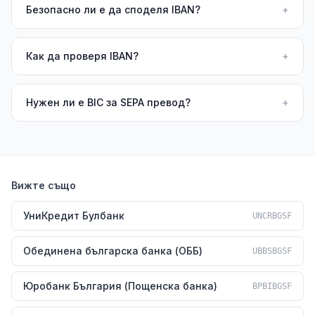
Безопасно ли е да споделя IBAN?
+
Как да проверя IBAN?
+
Нужен ли е BIC за SEPA превод?
+
Вижте също
УниКредит Булбанк
UNCRBGSF
Обединена българска банка (ОББ)
UBBSBGSF
Юробанк България (Пощенска банка)
BPBIBGSF