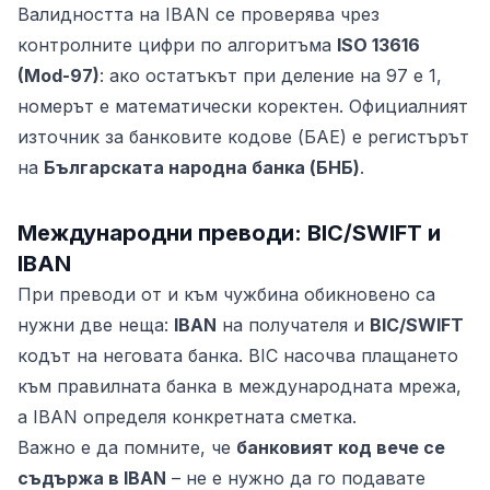
Валидността на IBAN се проверява чрез
контролните цифри по алгоритъма
ISO 13616
(Mod-97)
: ако остатъкът при деление на 97 е 1,
номерът е математически коректен. Официалният
източник за банковите кодове (БАЕ) е регистърът
на
Българската народна банка (БНБ)
.
Международни преводи: BIC/SWIFT и
IBAN
При преводи от и към чужбина обикновено са
нужни две неща:
IBAN
на получателя и
BIC/SWIFT
кодът на неговата банка. BIC насочва плащането
към правилната банка в международната мрежа,
а IBAN определя конкретната сметка.
Важно е да помните, че
банковият код вече се
съдържа в IBAN
– не е нужно да го подавате