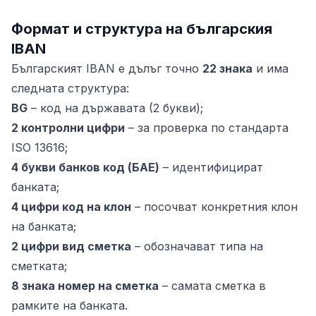
Формат и структура на българския
IBAN
Българският IBAN е дълъг точно
22 знака
и има
следната структура:
BG
– код на държавата (2 букви);
2 контролни цифри
– за проверка по стандарта
ISO 13616;
4 букви банков код (БАЕ)
– идентифицират
банката;
4 цифри код на клон
– посочват конкретния клон
на банката;
2 цифри вид сметка
– обозначават типа на
сметката;
8 знака номер на сметка
– самата сметка в
рамките на банката.