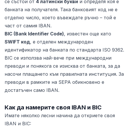
се състои от
4 латински букви
и определя коя е
банката на получателя. Така банковият код не е
отделно число, което въвеждате ръчно – той е
част от самия IBAN.
BIC (Bank Identifier Code)
, известен още като
SWIFT код
, е отделен международен
идентификатор на банката по стандарта ISO 9362.
BIC се използва най-вече при международни
преводи и понякога се изисква от банката, за да
насочи плащането към правилната институция. За
преводи в рамките на SEPA обикновено е
достатъчен само IBAN.
Как да намерите своя IBAN и BIC
Имате няколко лесни начина да откриете своя
IBAN и BIC: