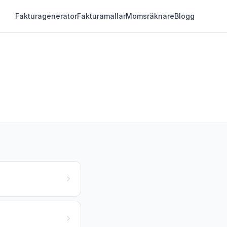
Fakturagenerator
Fakturamallar
Momsräknare
Blogg