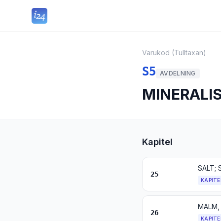
Varukod (Tulltaxan)
S5
AVDELNING
MINERALI
Kapitel
SALT; 
25
KAPITE
MALM,
26
KAPITE