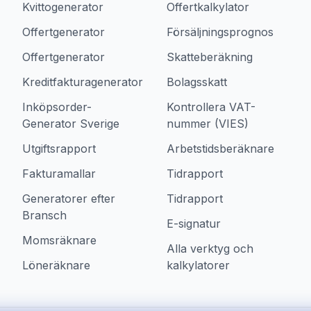
Kvittogenerator
Offertkalkylator
Offertgenerator
Försäljningsprognos
Offertgenerator
Skatteberäkning
Kreditfakturagenerator
Bolagsskatt
Inköpsorder-
Kontrollera VAT-
Generator Sverige
nummer (VIES)
Utgiftsrapport
Arbetstidsberäknare
Fakturamallar
Tidrapport
Generatorer efter
Tidrapport
Bransch
E-signatur
Momsräknare
Alla verktyg och
Löneräknare
kalkylatorer