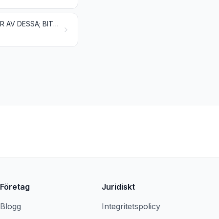
MINERALISKA BRÄNSLEN, MINERALOLJOR OCH DESTILLATIONSPRODUKTER AV DESSA; BITUMINÖSA ÄMNEN; MINERALVAXER
Företag
Juridiskt
Blogg
Integritetspolicy