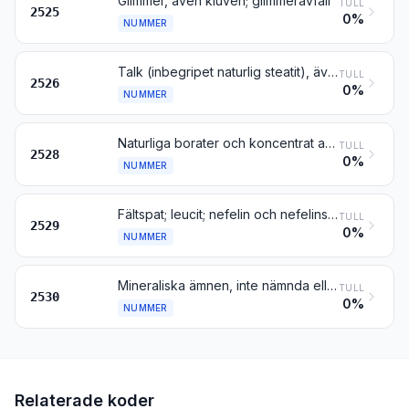
Glimmer, även kluven; glimmeravfall
TULL
2525
0%
NUMMER
Talk (inbegripet naturlig steatit), även grovhuggen eller enkelt sönderdelad, genom sågning eller på annat sätt, till block eller plattor av kvadratisk eller rektangulär form
TULL
2526
0%
NUMMER
Naturliga borater och koncentrat av sådana borater (även brända), med undantag av borater utvunna ur naturliga saltlösningar; naturlig borsyra innehållande högst 85 viktprocent H3BO3, beräknat på torrsubstansen
TULL
2528
0%
NUMMER
Fältspat; leucit; nefelin och nefelinsyenit; flusspat
TULL
2529
0%
NUMMER
Mineraliska ämnen, inte nämnda eller inbegripna någon annanstans
TULL
2530
0%
NUMMER
Relaterade koder