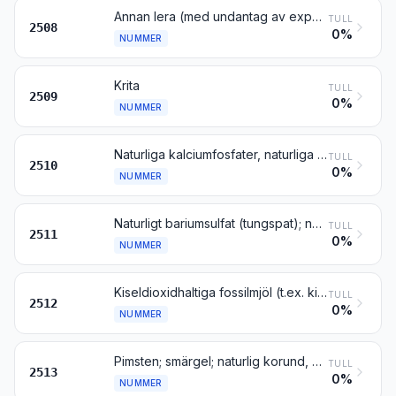
Annan lera (med undantag av expanderade leror enligt nr 6806), andalusit, cyanit och sillimanit, även brända; mullit; chamotte och dinas
TULL
2508
0%
NUMMER
Krita
TULL
2509
0%
NUMMER
Naturliga kalciumfosfater, naturliga aluminiumkalciumfosfater och fosfatkrita
TULL
2510
0%
NUMMER
Naturligt bariumsulfat (tungspat); naturligt bariumkarbonat (witherit), även bränt, dock inte bariumoxid enligt nr 2816
TULL
2511
0%
NUMMER
Kiseldioxidhaltiga fossilmjöl (t.ex. kiselgur, trippel och diatomit) och liknande kiseldioxidhaltiga jordarter, även brända, med en skrymdensitet av högst 1
TULL
2512
0%
NUMMER
Pimsten; smärgel; naturlig korund, naturlig granat och andra naturliga slipmedel, även värmebehandlade
TULL
2513
0%
NUMMER