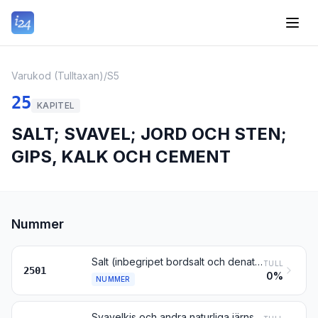
Varukod (Tulltaxan)
/
S5
25
KAPITEL
SALT; SVAVEL; JORD OCH STEN;
GIPS, KALK OCH CEMENT
Nummer
Salt (inbegripet bordsalt och denaturerat salt) och ren natriumklorid, även i vattenlösning och även med tillsats av klumpförebyggande medel eller flytmedel; havsvatten
TULL
2501
0%
NUMMER
Svavelkis och andra naturliga järnsulfider, orostade