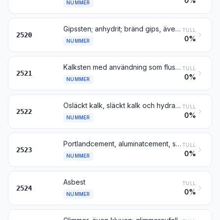
0%
NUMMER
Gipssten; anhydrit; bränd gips, även färgad eller innehållande små mängder acceleratorer eller fördröjningsmedel
TULL
2520
0%
NUMMER
Kalksten med användning som flussmedel; kalksten av sådana slag som vanligen används för framställning av kalk eller cement
TULL
2521
0%
NUMMER
Osläckt kalk, släckt kalk och hydraulisk kalk, dock inte kalciumoxid och kalciumhydroxid enligt nr 2825
TULL
2522
0%
NUMMER
Portlandcement, aluminatcement, slaggcement och liknande hydraulisk cement, även färgade eller i form av klinker
TULL
2523
0%
NUMMER
Asbest
TULL
2524
0%
NUMMER