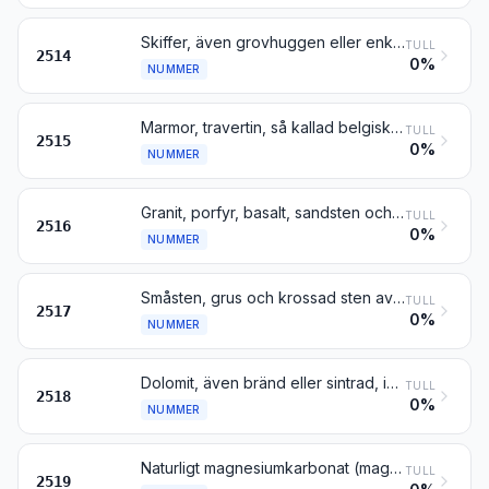
Skiffer, även grovhuggen eller enkelt sönderdelad, genom sågning eller på annat sätt, till block eller plattor av kvadratisk eller rektangulär form
TULL
2514
0%
NUMMER
Marmor, travertin, så kallad belgisk granit och annan monument- eller byggnadskalksten med en skrymdensitet av minst 2,5 samt alabaster, även grovhuggna eller enkelt sönderdelade, genom sågning eller på annat sätt, till block eller plattor av kvadratisk eller rektangulär form
TULL
2515
0%
NUMMER
Granit, porfyr, basalt, sandsten och annan monument- eller byggnadssten, även grovhuggna eller enkelt sönderdelade, genom sågning eller på annat sätt, till block eller plattor av kvadratisk eller rektangulär form
TULL
2516
0%
NUMMER
Småsten, grus och krossad sten av sådana slag som vanligen används för inblandning i betong eller för vägbyggen, banbyggen e.d., singel och flinta, även värmebehandlade; makadam av slagg eller liknande industriellt avfall, även innehållande sådana material som är nämnda i första delen av detta nummer; tjärmakadam; krosskorn, skärv och pulver av stenarter enligt nr 2515 eller 2516, även värmebehandlade
TULL
2517
0%
NUMMER
Dolomit, även bränd eller sintrad, inbegripet dolomit som är grovhuggen eller enkelt sönderdelad, genom sågning eller på annat sätt, till block eller plattor av kvadratisk eller rektangulär form
TULL
2518
0%
NUMMER
Naturligt magnesiumkarbonat (magnesit); smält magnesia; dödbränd (sintrad) magnesia, även innehållande små mängder av andra oxider, tillsatta före sintringen; annan magnesiumoxid, även ren
TULL
2519