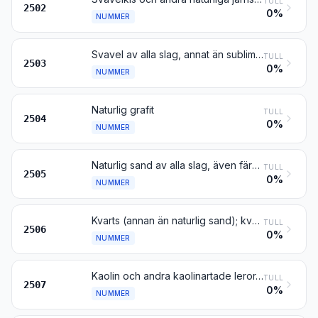
TULL
2502
0%
NUMMER
Svavel av alla slag, annat än sublimerat svavel, fällt svavel och kolloidalt svavel
TULL
2503
0%
NUMMER
Naturlig grafit
TULL
2504
0%
NUMMER
Naturlig sand av alla slag, även färgad, annan än metallhaltig sand enligt kapitel 26
TULL
2505
0%
NUMMER
Kvarts (annan än naturlig sand); kvartsit, även grovhuggen eller enkelt sönderdelad, genom sågning eller på annat sätt, till block eller plattor av kvadratisk eller rektangulär form
TULL
2506
0%
NUMMER
Kaolin och andra kaolinartade leror, även brända
TULL
2507
0%
NUMMER