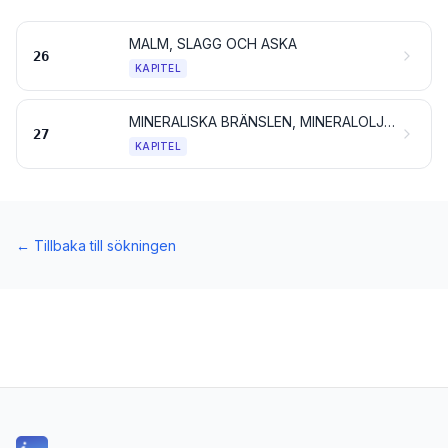
MALM, SLAGG OCH ASKA
26
KAPITEL
MINERALISKA BRÄNSLEN, MINERALOLJOR OCH DESTILLATIONSPRODUKTER AV DESSA; BITUMINÖSA ÄMNEN; MINERALVAXER
27
KAPITEL
←
Tillbaka till sökningen