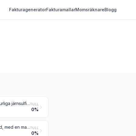
Fakturagenerator
Fakturamallar
Momsräknare
Blogg
Järnmalm, även anrikad, inbegripet rostad svavelkis och andra rostade naturliga järnsulfider
TULL
0%
Manganmalm, även anrikad, inbegripet järnhaltig manganmalm, även anrikad, med en manganhalt av minst 20 viktprocent, beräknat på torrsubstansen
TULL
0%