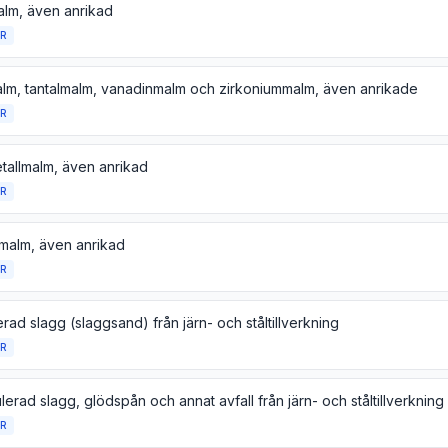
alm, även anrikad
R
lm, tantalmalm, vanadinmalm och zirkoniummalm, även anrikade
R
tallmalm, även anrikad
R
malm, även anrikad
R
rad slagg (slaggsand) från järn- och ståltillverkning
R
erad slagg, glödspån och annat avfall från järn- och ståltillverkning
R