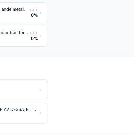
Slagg, aska och återstoder (andra än från järn- och ståltillverkning), innehållande metaller, arsenik eller deras föreningar
TULL
0%
Annan slagg och annan aska, inbegripet aska av havstång; aska och återstoder från förbränning av kommunalt avfall
TULL
0%
MINERALISKA BRÄNSLEN, MINERALOLJOR OCH DESTILLATIONSPRODUKTER AV DESSA; BITUMINÖSA ÄMNEN; MINERALVAXER