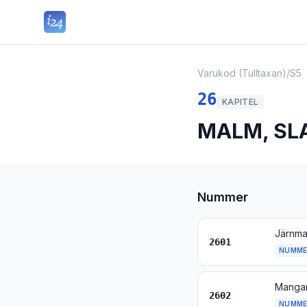
Varukod (Tulltaxan)
/
S5
26
KAPITEL
MALM, SL
Nummer
2601
NUMME
2602
NUMME