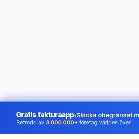
©
2026
i24 Limited. All rights reserved.
•
För företag i Swe
Gratis fakturaapp
Skicka obegränsat m
•
Betrodd av
3 000 000+
företag världen över