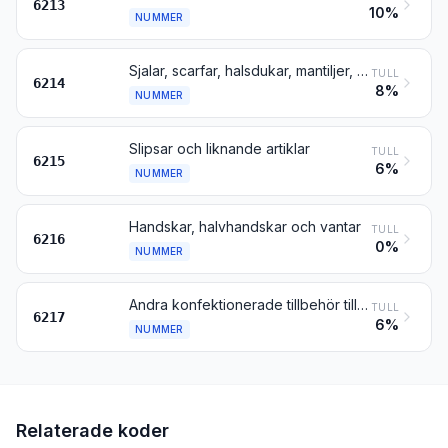
6213
10%
NUMMER
Sjalar, scarfar, halsdukar, mantiljer, slöjor o.d.
TULL
6214
8%
NUMMER
Slipsar och liknande artiklar
TULL
6215
6%
NUMMER
Handskar, halvhandskar och vantar
TULL
6216
0%
NUMMER
Andra konfektionerade tillbehör till kläder; delar till kläder eller till tillbehör till kläder, andra än sådana enligt nr 6212
TULL
6217
6%
NUMMER
Relaterade koder