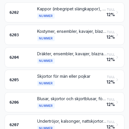
Kappor (inbegripet slängkappor), bilrockar, anoraker, skidjackor, vindjackor och liknande artiklar, för kvinnor eller flickor, andra än sådana enligt nr 6204
TULL
6202
12%
NUMMER
Kostymer, ensembler, kavajer, blazrar, jackor och byxor (andra än badbyxor), för män eller pojkar
TULL
6203
12%
NUMMER
Dräkter, ensembler, kavajer, blazrar, jackor, klänningar, kjolar, byxkjolar och byxor (andra än badkläder), för kvinnor eller flickor
TULL
6204
12%
NUMMER
Skjortor för män eller pojkar
TULL
6205
12%
NUMMER
Blusar, skjortor och skjortblusar, för kvinnor eller flickor
TULL
6206
12%
NUMMER
Undertröjor, kalsonger, nattskjortor, pyjamas, badrockar, morgonrockar och liknande artiklar, för män eller pojkar
TULL
6207
12%
NUMMER