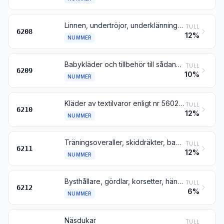
Linnen, undertröjor, underklänningar, underkjolar, underbyxor, trosor, nattlinnen, pyjamas, negligéer, badrockar, morgonrockar och liknande artiklar, för kvinnor eller flickor
TULL
6208
12%
NUMMER
Babykläder och tillbehör till sådana kläder
TULL
6209
10%
NUMMER
Kläder av textilvaror enligt nr 5602, 5603, 5903, 5906 eller 5907
TULL
6210
12%
NUMMER
Träningsoveraller, skiddräkter, baddräkter och badbyxor; andra kläder
TULL
6211
12%
NUMMER
Bysthållare, gördlar, korsetter, hängslen, strumphållare, strumpeband och liknande artiklar samt delar till sådana varor, även av trikå
TULL
6212
6%
NUMMER
Näsdukar
TULL