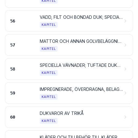
KAPITEL
VADD, FILT OCH BONDAD DUK; SPECIALGARNER; SURRNINGSGARN OCH TÅGVIRKE SAMT VAROR AV SÅDANA PRODUKTER
56
KAPITEL
MATTOR OCH ANNAN GOLVBELÄGGNING AV TEXTILMATERIAL
57
KAPITEL
SPECIELLA VÄVNADER; TUFTADE DUKVAROR AV TEXTILMATERIAL; SPETSAR; TAPISSERIER; SNÖRMAKERIARBETEN; BRODERIER
58
KAPITEL
IMPREGNERADE, ÖVERDRAGNA, BELAGDA ELLER LAMINERADE TEXTILVÄVNADER; TEXTILVAROR FÖR TEKNISKT BRUK
59
KAPITEL
DUKVAROR AV TRIKÅ
60
KAPITEL
KLÄDER OCH TILLBEHÖR TILL KLÄDER, AV TRIKÅ