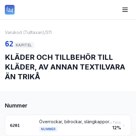
Varukod (Tulltaxan)
/
S11
62
KAPITEL
KLÄDER OCH TILLBEHÖR TILL
KLÄDER, AV ANNAN TEXTILVARA
ÄN TRIKÅ
Nummer
Överrockar, bilrockar, slängkappor, anoraker, skidjackor, vindjackor och liknande artiklar, för män eller pojkar, andra än sådana enligt nr 6203
TULL
6201
12%
NUMMER