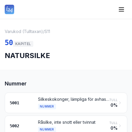
Varukod (Tulltaxan)
/
S11
50
KAPITEL
NATURSILKE
Nummer
Silkeskokonger, lämpliga för avhaspling
TULL
5001
0%
NUMMER
Råsilke, inte snott eller tvinnat
TULL
5002
0%
NUMMER