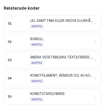
Relaterade koder
ULL SAMT FINA ELLER GROVA DJURHÅR; GARN OCH VÄVNADER AV TAGEL
51
KAPITEL
BOMULL
52
KAPITEL
ANDRA VEGETABILISKA TEXTILFIBRER; PAPPERSGARN OCH VÄVNADER AV PAPPERSGARN
53
KAPITEL
KONSTFILAMENT; REMSOR O.D. AV KONSTFIBRER
54
KAPITEL
KONSTSTAPELFIBRER
55
KAPITEL