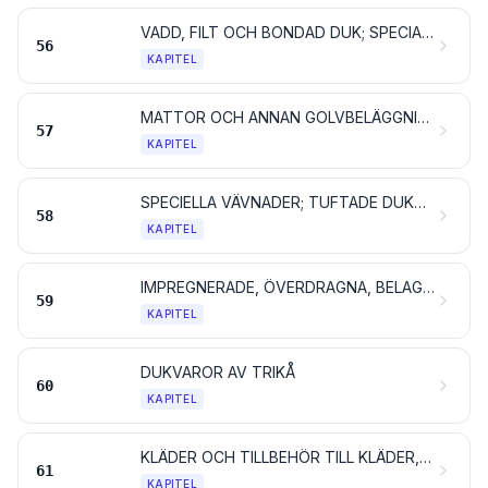
VADD, FILT OCH BONDAD DUK; SPECIALGARNER; SURRNINGSGARN OCH TÅGVIRKE SAMT VAROR AV SÅDANA PRODUKTER
56
KAPITEL
MATTOR OCH ANNAN GOLVBELÄGGNING AV TEXTILMATERIAL
57
KAPITEL
SPECIELLA VÄVNADER; TUFTADE DUKVAROR AV TEXTILMATERIAL; SPETSAR; TAPISSERIER; SNÖRMAKERIARBETEN; BRODERIER
58
KAPITEL
IMPREGNERADE, ÖVERDRAGNA, BELAGDA ELLER LAMINERADE TEXTILVÄVNADER; TEXTILVAROR FÖR TEKNISKT BRUK
59
KAPITEL
DUKVAROR AV TRIKÅ
60
KAPITEL
KLÄDER OCH TILLBEHÖR TILL KLÄDER, AV TRIKÅ
61
KAPITEL