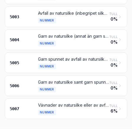
Avfall av natursilke (inbegripet silkeskokonger, inte lämpliga för avhaspling, garnavfall samt rivet avfall och riven lump)
TULL
5003
0%
NUMMER
Garn av natursilke (annat än garn spunnet av avfall av natursilke), inte i detaljhandelsuppläggningar
TULL
5004
0%
NUMMER
Garn spunnet av avfall av natursilke, inte i detaljhandelsuppläggningar
TULL
5005
0%
NUMMER
Garn av natursilke samt garn spunnet av avfall av natursilke, i detaljhandelsuppläggningar; gut
TULL
5006
0%
NUMMER
Vävnader av natursilke eller av avfall av natursilke
TULL
5007
6%
NUMMER