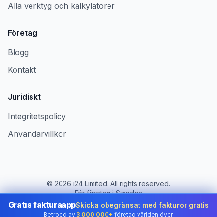
Alla verktyg och kalkylatorer
Företag
Blogg
Kontakt
Juridiskt
Integritetspolicy
Användarvillkor
©
2026
i24 Limited. All rights reserved.
För företag i Sweden
Gratis fakturaapp
Skicka obegränsat med fakturor gratis
Byt land:
Sweden
Betrodd av
3 000 000+
företag världen över