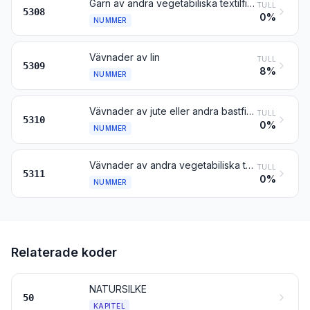
Garn av andra vegetabiliska textilfibrer; pappersgarn
TULL
5308
0%
NUMMER
Vävnader av lin
TULL
5309
8%
NUMMER
Vävnader av jute eller andra bastfibrer för textilt ändamål enligt nr 5303
TULL
5310
0%
NUMMER
Vävnader av andra vegetabiliska textilfibrer; vävnader av pappersgarn
TULL
5311
0%
NUMMER
Relaterade koder
NATURSILKE
50
KAPITEL