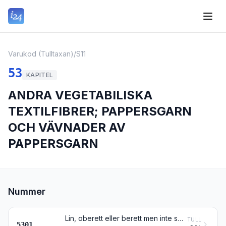
Varukod (Tulltaxan)
/
S11
53
KAPITEL
ANDRA VEGETABILISKA
TEXTILFIBRER; PAPPERSGARN
OCH VÄVNADER AV
PAPPERSGARN
Nummer
Lin, oberett eller berett men inte spunnet; blånor och avfall av lin (inbegripet garnavfall samt rivet avfall och riven lump)
TULL
5301