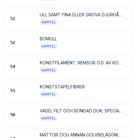
ULL SAMT FINA ELLER GROVA DJURHÅR; GARN OCH VÄVNADER AV TAGEL
51
KAPITEL
BOMULL
52
KAPITEL
KONSTFILAMENT; REMSOR O.D. AV KONSTFIBRER
54
KAPITEL
KONSTSTAPELFIBRER
55
KAPITEL
VADD, FILT OCH BONDAD DUK; SPECIALGARNER; SURRNINGSGARN OCH TÅGVIRKE SAMT VAROR AV SÅDANA PRODUKTER
56
KAPITEL
MATTOR OCH ANNAN GOLVBELÄGGNING AV TEXTILMATERIAL