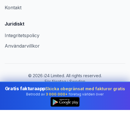
Kontakt
Juridiskt
Integritetspolicy
Användarvillkor
©
2026
i24 Limited. All rights reserved.
För företag i Sweden
Gratis fakturaapp
Skicka obegränsat med fakturor gratis
Byt land:
Sweden
Betrodd av
3 000 000+
företag världen över