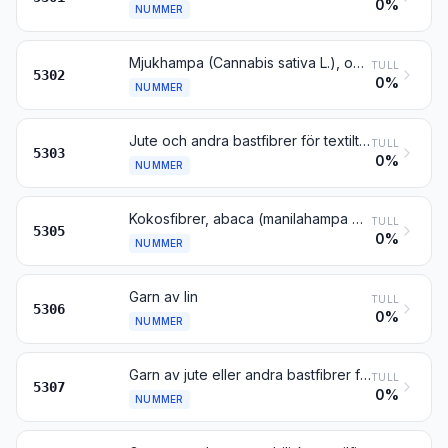
0%
NUMMER
Mjukhampa (Cannabis sativa L.), oberedd eller beredd men inte spunnen; blånor och avfall av mjukhampa (inbegripet garnavfall samt rivet avfall och riven lump)
TULL
5302
0%
NUMMER
Jute och andra bastfibrer för textilt ändamål (med undantag av lin, mjukhampa och rami), oberedda eller beredda men inte spunna; blånor och avfall av dessa fibrer (inbegripet garnavfall samt rivet avfall och riven lump)
TULL
5303
0%
NUMMER
Kokosfibrer, abaca (manilahampa eller Musa textilis Nee), rami och andra vegetabiliska textilfibrer, inte nämnda eller inbegripna någon annanstans, oberedda eller beredda men inte spunna; blånor och avfall av dessa fibrer (inbegripet garnavfall samt rivet avfall och riven lump)
TULL
5305
0%
NUMMER
Garn av lin
TULL
5306
0%
NUMMER
Garn av jute eller andra bastfibrer för textilt ändamål enligt nr 5303
TULL
5307
0%
NUMMER