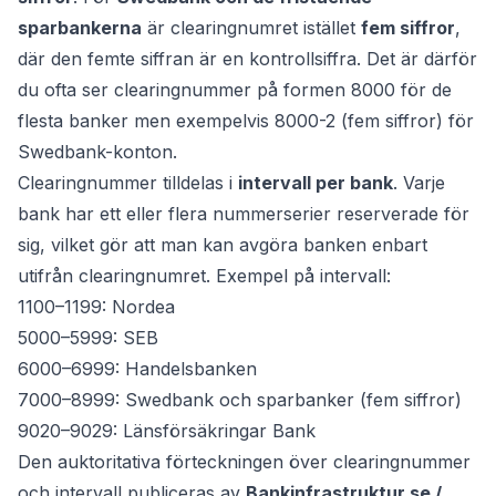
sparbankerna
är clearingnumret istället
fem siffror
,
där den femte siffran är en kontrollsiffra. Det är därför
du ofta ser clearingnummer på formen 8000 för de
flesta banker men exempelvis 8000-2 (fem siffror) för
Swedbank-konton.
Clearingnummer tilldelas i
intervall per bank
. Varje
bank har ett eller flera nummerserier reserverade för
sig, vilket gör att man kan avgöra banken enbart
utifrån clearingnumret. Exempel på intervall:
1100–1199: Nordea
5000–5999: SEB
6000–6999: Handelsbanken
7000–8999: Swedbank och sparbanker (fem siffror)
9020–9029: Länsförsäkringar Bank
Den auktoritativa förteckningen över clearingnummer
och intervall publiceras av
Bankinfrastruktur.se /