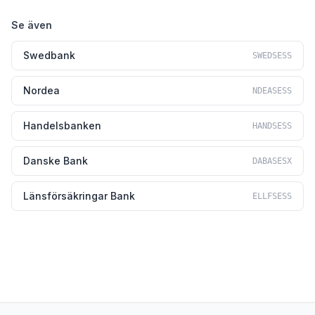
Se även
Swedbank
SWEDSESS
Nordea
NDEASESS
Handelsbanken
HANDSESS
Danske Bank
DABASESX
Länsförsäkringar Bank
ELLFSESS