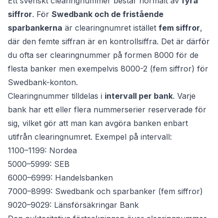
Ett svenskt clearingnummer består normalt av
fyra
siffror
. För
Swedbank och de fristående
sparbankerna
är clearingnumret istället
fem siffror
,
där den femte siffran är en kontrollsiffra. Det är därför
du ofta ser clearingnummer på formen 8000 för de
flesta banker men exempelvis 8000-2 (fem siffror) för
Swedbank-konton.
Clearingnummer tilldelas i
intervall per bank
. Varje
bank har ett eller flera nummerserier reserverade för
sig, vilket gör att man kan avgöra banken enbart
utifrån clearingnumret. Exempel på intervall:
1100–1199: Nordea
5000–5999: SEB
6000–6999: Handelsbanken
7000–8999: Swedbank och sparbanker (fem siffror)
9020–9029: Länsförsäkringar Bank