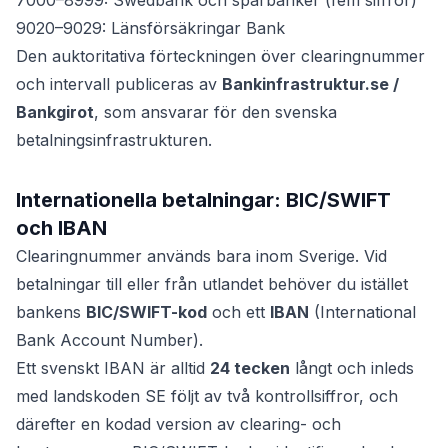
7000–8999: Swedbank och sparbanker (fem siffror)
9020–9029: Länsförsäkringar Bank
Den auktoritativa förteckningen över clearingnummer
och intervall publiceras av
Bankinfrastruktur.se /
Bankgirot
, som ansvarar för den svenska
betalningsinfrastrukturen.
Internationella betalningar: BIC/SWIFT
och IBAN
Clearingnummer används bara inom Sverige. Vid
betalningar till eller från utlandet behöver du istället
bankens
BIC/SWIFT-kod
och ett
IBAN
(International
Bank Account Number).
Ett svenskt IBAN är alltid
24 tecken
långt och inleds
med landskoden SE följt av två kontrollsiffror, och
därefter en kodad version av clearing- och