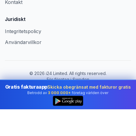
Kontakt
Juridiskt
Integritetspolicy
Användarvillkor
©
2026
i24 Limited. All rights reserved.
För företag i Sweden
Gratis fakturaapp
Skicka obegränsat med fakturor gratis
Byt land:
Sweden
Betrodd av
3 000 000+
företag världen över