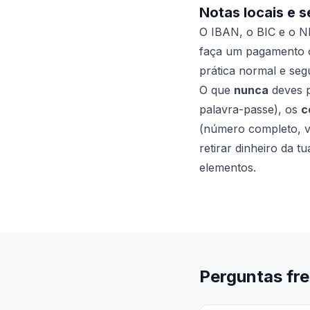
Notas locais e 
O IBAN, o BIC e o N
faça um pagamento o
prática normal e seg
O que
nunca
deves p
palavra-passe), os
c
(número completo, v
retirar dinheiro da t
elementos.
Perguntas fr