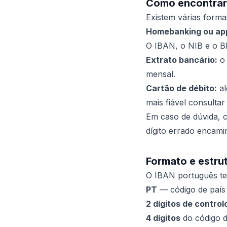
Como encontrar 
Existem várias forma
Homebanking ou ap
O IBAN, o NIB e o BI
Extrato bancário:
o 
mensal.
Cartão de débito:
al
mais fiável consultar
Em caso de dúvida, c
dígito errado encami
Formato e estru
O IBAN português 
PT
— código de país (
2 dígitos de control
4 dígitos
do código 