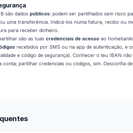
segurança
IB são dados
públicos
: podem ser partilhados sem risco p
u uma transferência. Indicá-los numa fatura, recibo ou
ura para receber dinheiro.
artilhar são as tuas
credenciais de acesso
ao homebanking
ódigos
recebidos por SMS ou na app de autenticação, e 
alidade e código de segurança). Conhecer o teu IBAN não
ua conta; partilhar credenciais ou códigos, sim. Desconfia d
equentes