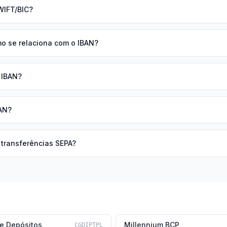
WIFT/BIC?
mo se relaciona com o IBAN?
o IBAN?
AN?
 transferências SEPA?
de Depósitos
Millennium BCP
CGDIPTPL