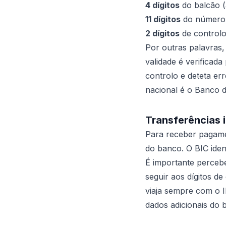
4 dígitos
do balcão (
11 dígitos
do número 
2 dígitos
de controlo
Por outras palavras,
validade é verificad
controlo e deteta er
nacional é o Banco d
Transferências 
Para receber pagame
do banco. O BIC ident
É importante perceb
seguir aos dígitos d
viaja sempre com o 
dados adicionais do 