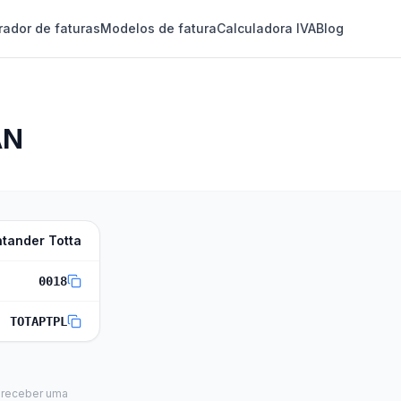
rador de faturas
Modelos de fatura
Calculadora IVA
Blog
AN
tander Totta
0018
TOTAPTPL
 receber uma