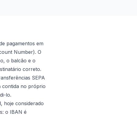
o de pagamentos em
ccount Number). O
co, o balcão e o
tinatário correto.
 transferências SEPA
 contida no próprio
i-lo.
l, hoje considerado
ês: o IBAN é