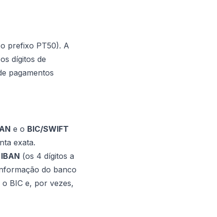
 o prefixo PT50). A
os dígitos de
a de pagamentos
BAN
e o
BIC/SWIFT
nta exata.
 IBAN
(os 4 dígitos a
a informação do banco
o BIC e, por vezes,