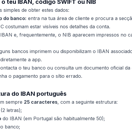
o teu IBAN, código SWIFT ou NIB
s simples de obter estes dados:
p do banco:
entra na tua área de cliente e procura a secç
C costumam estar visíveis nos detalhes da conta.
IBAN e, frequentemente, o NIB aparecem impressos no ca
guns bancos imprimem ou disponibilizam o IBAN associado
 diretamente a app.
ontacta o teu banco ou consulta um documento oficial da 
nha o pagamento para o sítio errado.
tura do IBAN português
tem sempre
25 caracteres
, com a seguinte estrutura:
2 letras);
o
do IBAN (em Portugal são habitualmente 50);
do banco;