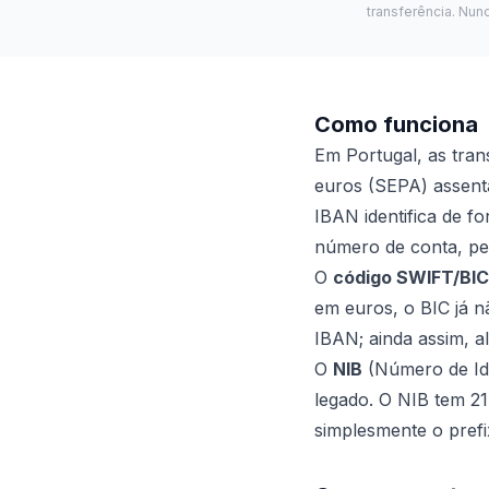
transferência. Nun
Como funciona
Em Portugal, as tra
euros (SEPA) assent
IBAN identifica de f
número de conta, pel
O
código SWIFT/BIC
em euros, o BIC já n
IBAN; ainda assim, a
O
NIB
(Número de Iden
legado. O NIB tem 21
simplesmente o pref