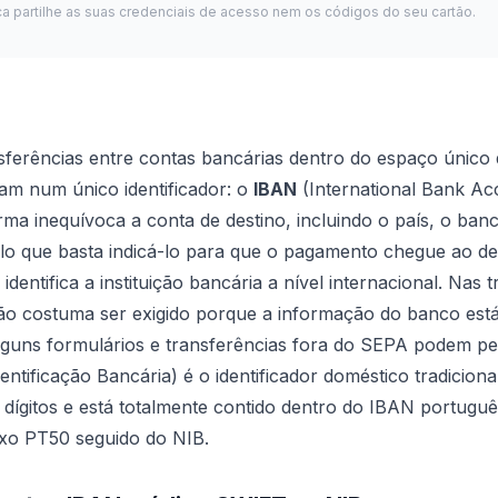
ca partilhe as suas credenciais de acesso nem os códigos do seu cartão.
nsferências entre contas bancárias dentro do espaço únic
am num único identificador: o
IBAN
(International Bank A
orma inequívoca a conta de destino, incluindo o país, o ban
o que basta indicá-lo para que o pagamento chegue ao des
identifica a instituição bancária a nível internacional. Nas
ão costuma ser exigido porque a informação do banco está
lguns formulários e transferências fora do SEPA podem ped
tificação Bancária) é o identificador doméstico tradiciona
 dígitos e está totalmente contido dentro do IBAN portugu
ixo PT50 seguido do NIB.