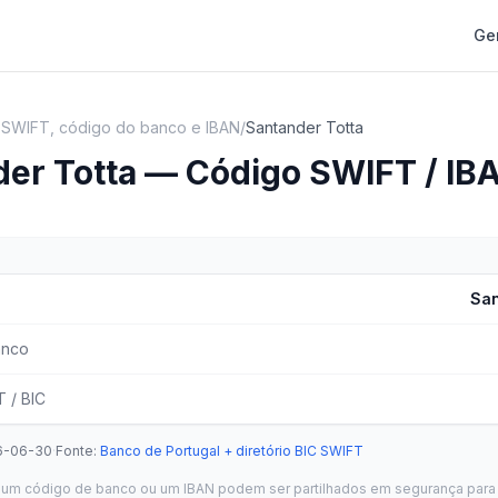
Ge
 SWIFT, código do banco e IBAN
/
Santander Totta
er Totta — Código SWIFT / IB
San
anco
 / BIC
6-06-30
·
Fonte
:
Banco de Portugal + diretório BIC SWIFT
um código de banco ou um IBAN podem ser partilhados em segurança para