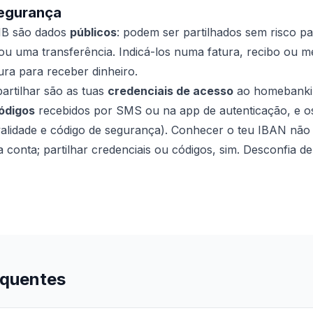
segurança
IB são dados
públicos
: podem ser partilhados sem risco p
u uma transferência. Indicá-los numa fatura, recibo ou
ura para receber dinheiro.
artilhar são as tuas
credenciais de acesso
ao homebanking
ódigos
recebidos por SMS ou na app de autenticação, e 
alidade e código de segurança). Conhecer o teu IBAN não
ua conta; partilhar credenciais ou códigos, sim. Desconfia d
equentes