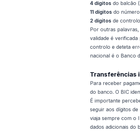
4 dígitos
do balcão (
11 dígitos
do número 
2 dígitos
de controlo
Por outras palavras,
validade é verificad
controlo e deteta er
nacional é o Banco d
Transferências 
Para receber pagame
do banco. O BIC ident
É importante perceb
seguir aos dígitos d
viaja sempre com o 
dados adicionais do 