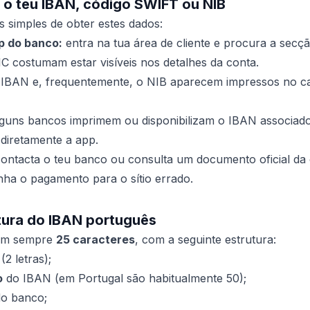
o teu IBAN, código SWIFT ou NIB
s simples de obter estes dados:
p do banco:
entra na tua área de cliente e procura a secç
C costumam estar visíveis nos detalhes da conta.
IBAN e, frequentemente, o NIB aparecem impressos no ca
guns bancos imprimem ou disponibilizam o IBAN associado
 diretamente a app.
ontacta o teu banco ou consulta um documento oficial da 
nha o pagamento para o sítio errado.
tura do IBAN português
tem sempre
25 caracteres
, com a seguinte estrutura:
2 letras);
o
do IBAN (em Portugal são habitualmente 50);
do banco;