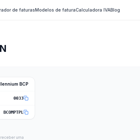
rador de faturas
Modelos de fatura
Calculadora IVA
Blog
AN
llennium BCP
0033
BCOMPTPL
 receber uma