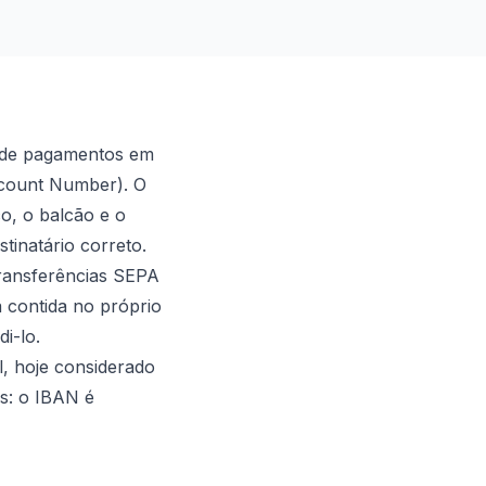
o de pagamentos em
ccount Number). O
co, o balcão e o
tinatário correto.
 transferências SEPA
 contida no próprio
i-lo.
l, hoje considerado
ês: o IBAN é