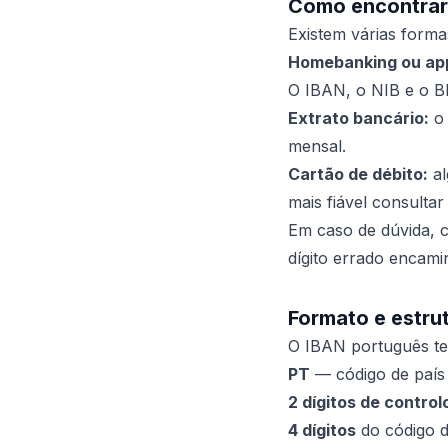
Como encontrar 
Existem várias forma
Homebanking ou ap
O IBAN, o NIB e o BI
Extrato bancário:
o 
mensal.
Cartão de débito:
al
mais fiável consultar
Em caso de dúvida, c
dígito errado encami
Formato e estru
O IBAN português 
PT
— código de país (
2 dígitos de control
4 dígitos
do código 