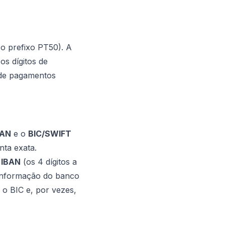
 o prefixo PT50). A
os dígitos de
a de pagamentos
BAN
e o
BIC/SWIFT
nta exata.
 IBAN
(os 4 dígitos a
a informação do banco
o BIC e, por vezes,