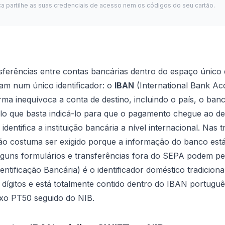
ca partilhe as suas credenciais de acesso nem os códigos do seu cartão.
nsferências entre contas bancárias dentro do espaço únic
am num único identificador: o
IBAN
(International Bank A
orma inequívoca a conta de destino, incluindo o país, o ban
o que basta indicá-lo para que o pagamento chegue ao des
identifica a instituição bancária a nível internacional. Nas
ão costuma ser exigido porque a informação do banco está
lguns formulários e transferências fora do SEPA podem ped
tificação Bancária) é o identificador doméstico tradiciona
 dígitos e está totalmente contido dentro do IBAN portugu
ixo PT50 seguido do NIB.