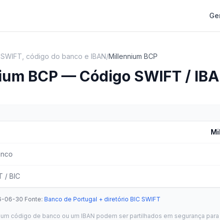
Ge
 SWIFT, código do banco e IBAN
/
Millennium BCP
nium BCP — Código SWIFT / IB
Mi
anco
 / BIC
6-06-30
·
Fonte
:
Banco de Portugal + diretório BIC SWIFT
um código de banco ou um IBAN podem ser partilhados em segurança para