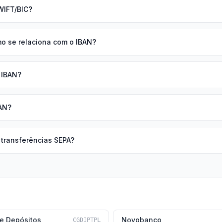
WIFT/BIC?
mo se relaciona com o IBAN?
o IBAN?
AN?
 transferências SEPA?
de Depósitos
Novobanco
CGDIPTPL