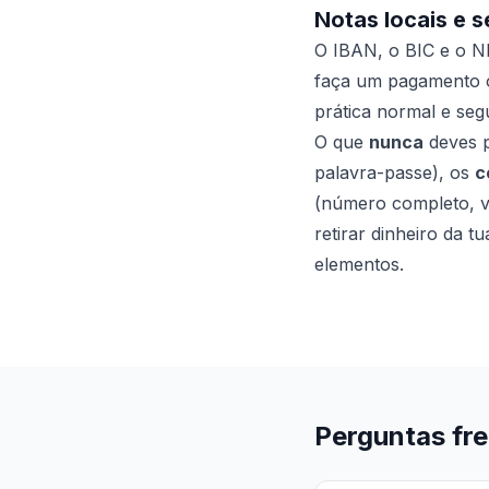
Notas locais e 
O IBAN, o BIC e o N
faça um pagamento o
prática normal e seg
O que
nunca
deves p
palavra-passe), os
c
(número completo, v
retirar dinheiro da t
elementos.
Perguntas fr