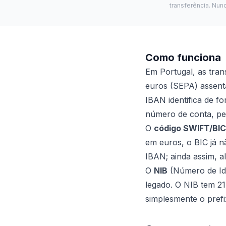
transferência. Nun
Como funciona
Em Portugal, as tra
euros (SEPA) assent
IBAN identifica de f
número de conta, pel
O
código SWIFT/BIC
em euros, o BIC já n
IBAN; ainda assim, a
O
NIB
(Número de Iden
legado. O NIB tem 21
simplesmente o pref