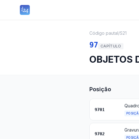
Código pautal
/
S21
97
CAPÍTULO
OBJETOS D
Posição
9701
POSIÇ
Gravura
9702
POSIÇ