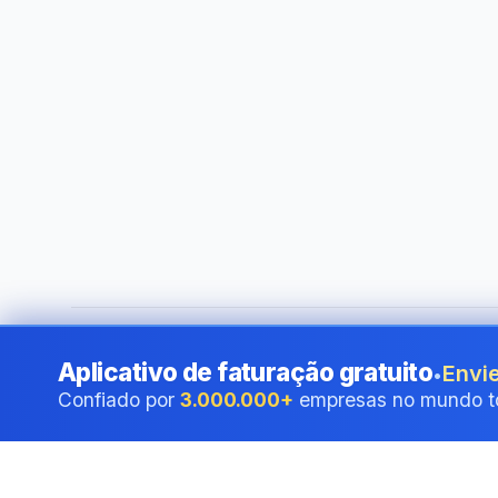
©
2026
i24 Limited. All rights reserved.
•
Ao serviço das em
Aplicativo de faturação gratuito
Envie
•
Confiado por
3.000.000+
empresas no mundo t