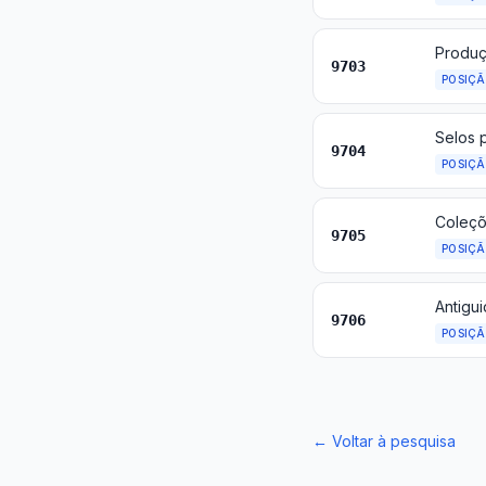
Produçõ
9703
POSIÇ
9704
POSIÇ
9705
POSIÇ
Antigu
9706
POSIÇ
←
Voltar à pesquisa