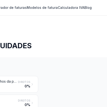
rador de faturas
Modelos de fatura
Calculadora IVA
Blog
GUIDADES
Quadros, pinturas e desenhos, feitos inteiramente à mão, exceto os desenhos da posição 4906 e os artigos manufaturados decorados à mão; colagens, mosaicos e quadros decorativos semelhantes
DIREITOS
0%
DIREITOS
0%