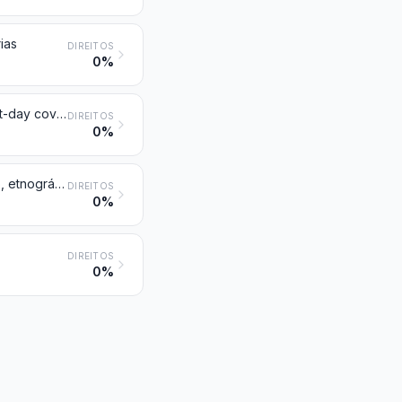
ias
DIREITOS
0%
Selos postais, selos fiscais, marcas postais, envelopes de primeiro dia (first-day covers), inteiros postais e semelhantes, obliterados, ou não obliterados, exceto os artigos da posição 4907
DIREITOS
0%
Coleções e peças de coleção que apresentem um interesse arqueológico, etnográfico, histórico, zoológico, botânico, mineralógico, anatómico, paleontológico ou numismático.
DIREITOS
0%
DIREITOS
0%