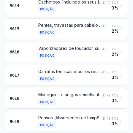
Cachimbos (incluindo os seus fornilhos), boquilhas (piteiras) para charutos ou cigarros, e suas partes
DIREITOS
9614
0%
POSIÇÃO
Pentes, travessas para cabelo e artigos semelhantes; ganchos (grampos) e alfinetes para cabelo; pinças, onduladores, bigudis (bobes) e artigos semelhantes para penteados, exceto os da posição 8516, e suas partes
DIREITOS
9615
2%
POSIÇÃO
Vaporizadores de toucador, suas armações e cabeças de armações; borlas ou esponjas para pós ou para aplicação de outros cosméticos ou de produtos de toucador
DIREITOS
9616
2%
POSIÇÃO
Garrafas térmicas e outros recipientes isotérmicos, montados, com isolamento produzido pelo vácuo, e suas partes (exceto ampolas de vidro)
DIREITOS
9617
0%
POSIÇÃO
Manequins e artigos semelhantes; autómatos e cenas animadas, para vitrinas e mostruários
DIREITOS
9618
0%
POSIÇÃO
Pensos (Absorventes) e tampões higiénicos, cueiros, fraldas e artigos higiénicos semelhantes, de qualquer matéria
DIREITOS
9619
0%
POSIÇÃO