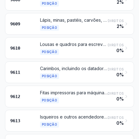
2%
POSIÇÃO
Lápis, minas, pastéis, carvões, gizes para escrever ou desenhar e gizes de alfaiate
DIREITOS
9609
2%
POSIÇÃO
Lousas e quadros para escrever ou desenhar, mesmo emoldurados
DIREITOS
9610
0%
POSIÇÃO
Carimbos, incluindo os datadores e numeradores, sinetes e artigos semelhantes (incluindo os aparelhos para impressão de etiquetas), manuais; dispositivos manuais de composição tipográfica e jogos de impressão manuais que contenham tais dispositivos
DIREITOS
9611
0%
POSIÇÃO
Fitas impressoras para máquinas de escrever e fitas impressoras semelhantes, tintadas ou preparadas de outra forma para imprimir, montadas ou não em carretéis ou cartuchos; almofadas de carimbo, impregnadas ou não, mesmo com caixa
DIREITOS
9612
0%
POSIÇÃO
Isqueiros e outros acendedores, mesmo mecânicos ou elétricos, e suas partes, exceto pedras e pavios
DIREITOS
9613
0%
POSIÇÃO