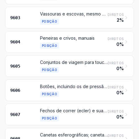
Vassouras e escovas, mesmo que constituam partes de máquinas, de aparelhos ou de veículos, vassouras mecânicas de uso manual não motorizadas, pincéis e espanadores; cabeças preparadas para escovas, pincéis e artigos semelhantes; talochas (pads) e rolos para pintura; rodos de borracha ou de matérias flexíveis semelhantes
DIREITOS
9603
2%
POSIÇÃO
Peneiras e crivos, manuais
DIREITOS
9604
0%
POSIÇÃO
Conjuntos de viagem para toucador de pessoas, para costura ou para limpeza de calçado ou de roupa
DIREITOS
9605
0%
POSIÇÃO
Botões, incluindo os de pressão; formas e outras partes, de botões ou de botões de pressão; esboços de botões
DIREITOS
9606
0%
POSIÇÃO
Fechos de correr (ecler) e suas partes
DIREITOS
9607
0%
POSIÇÃO
Canetas esferográficas; canetas e marcadores, com ponta de feltro ou com outras pontas porosas; canetas de tinta permanente (canetas-tinteiro) e outras canetas; estiletes para duplicadores; lapiseiras; canetas porta-penas, porta-lápis e artigos semelhantes; suas partes (incluindo as tampas e prendedores), exceto os artigos da posição 9609
DIREITOS
9608