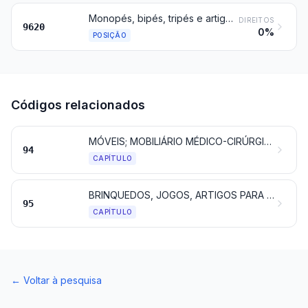
Monopés, bipés, tripés e artigos semelhantes
DIREITOS
9620
0%
POSIÇÃO
Códigos relacionados
MÓVEIS; MOBILIÁRIO MÉDICO-CIRÚRGICO; COLCHÕES, ALMOFADAS E SEMELHANTES; LUMINÁRIAS E APARELHOS DE ILUMINAÇÃO NÃO ESPECIFICADOS NEM COMPREENDIDOS NOUTROS CAPÍTULOS; ANÚNCIOS, CARTAZES OU TABULETAS E PLACAS INDICADORAS, LUMINOSOS E ARTIGOS SEMELHANTES; CONSTRUÇÕES PRÉ-FABRICADAS
94
CAPÍTULO
BRINQUEDOS, JOGOS, ARTIGOS PARA DIVERTIMENTO OU PARA DESPORTO; SUAS PARTES E ACESSÓRIOS
95
CAPÍTULO
←
Voltar à pesquisa