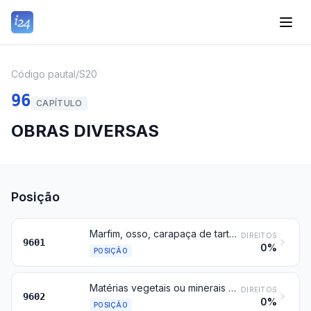
Código pautal
/
S20
96
CAPÍTULO
OBRAS DIVERSAS
Posição
Marfim, osso, carapaça de tartaruga, chifre, pontas, coral, madrepérola e outras matérias animais para entalhar, trabalhados, e suas obras (incluindo as obras obtidas por moldagem)
DIREITOS
9601
0%
POSIÇÃO
Matérias vegetais ou minerais de entalhar, trabalhadas, e suas obras; obras moldadas ou entalhadas de cera, parafina, estearina, gomas ou resinas naturais, de massas ou pastas para modelar, e outras obras moldadas ou entalhadas não especificadas nem compreendidas noutras posições; gelatina não endurecida, trabalhada, exceto a da posição 3503, e obras de gelatina não endurecida
DIREITOS
9602
0%
POSIÇÃO