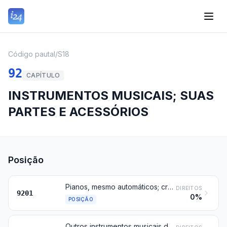
Código pautal
/
S18
92
CAPÍTULO
INSTRUMENTOS MUSICAIS; SUAS
PARTES E ACESSÓRIOS
Posição
Pianos, mesmo automáticos; cravos e outros instrumentos de cordas, com teclado
DIREITOS
9201
0%
POSIÇÃO
Outros instrumentos musicais de cordas (por exemplo, guitarras (violões), violinos, harpas)