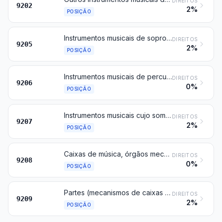
DIREITOS
9202
2%
POSIÇÃO
Instrumentos musicais de sopro (por exemplo, órgãos de tubos e teclado, acordeões, clarinetes, trompetes, gaitas de foles), exceto os órgãos mecânicos de feira e os realejos
DIREITOS
9205
2%
POSIÇÃO
Instrumentos musicais de percussão (por exemplo, tambores, caixas, xilofones, pratos, castanholas, maracas)
DIREITOS
9206
0%
POSIÇÃO
Instrumentos musicais cujo som é produzido ou amplificado por meios elétricos (por exemplo, órgãos, guitarras, acordeões)
DIREITOS
9207
2%
POSIÇÃO
Caixas de música, órgãos mecânicos de feira, realejos, pássaros cantores mecânicos, serrotes musicais e outros instrumentos musicais não especificados noutra posição do presente Capítulo; chamarizes de qualquer tipo; apitos, cornetas (berrantes) e outros instrumentos, de boca, para chamada ou sinalização
DIREITOS
9208
0%
POSIÇÃO
Partes (mecanismos de caixas de música, por exemplo) e acessórios (por exemplo, cartões, discos e rolos para instrumentos mecânicos) de instrumentos musicais; metrónomos e diapasões de qualquer tipo
DIREITOS
9209
2%
POSIÇÃO