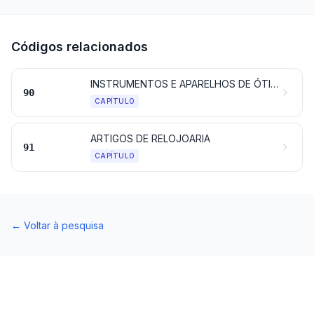
Códigos relacionados
INSTRUMENTOS E APARELHOS DE ÓTICA, DE FOTOGRAFIA, DE CINEMATOGRAFIA, DE MEDIDA, DE CONTROLO OU DE PRECISÃO; INSTRUMENTOS E APARELHOS MÉDICO-CIRÚRGICOS; SUAS PARTES E ACESSÓRIOS
90
CAPÍTULO
ARTIGOS DE RELOJOARIA
91
CAPÍTULO
←
Voltar à pesquisa