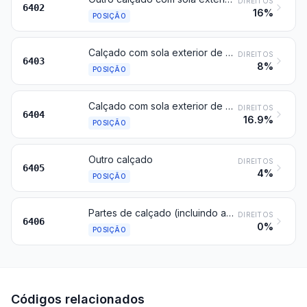
DIREITOS
6402
16%
POSIÇÃO
Calçado com sola exterior de borracha, plástico, couro natural ou reconstituído e parte superior de couro natural
DIREITOS
6403
8%
POSIÇÃO
Calçado com sola exterior de borracha, plástico, couro natural ou reconstituído e parte superior de matérias têxteis
DIREITOS
6404
16.9%
POSIÇÃO
Outro calçado
DIREITOS
6405
4%
POSIÇÃO
Partes de calçado (incluindo as partes superiores, mesmo fixadas a solas que não sejam as solas exteriores); palmilhas, reforços interiores e artigos semelhantes, amovíveis; polainas, perneiras e artigos semelhantes, e suas partes
DIREITOS
6406
0%
POSIÇÃO
Códigos relacionados