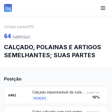
Código pautal
/
S12
64
CAPÍTULO
CALÇADO, POLAINAS E ARTIGOS
SEMELHANTES; SUAS PARTES
Posição
Calçado impermeável de sola exterior e parte superior de borracha ou plástico, em que a parte superior não tenha sido reunida à sola exterior por costura ou por meio de rebites, pregos, parafusos, espigões ou dispositivos semelhantes, nem formada por diferentes partes reunidas pelos mesmos processos
DIREITOS
6401
16%
POSIÇÃO
Outro calçado com sola exterior e parte superior de borracha ou plástico