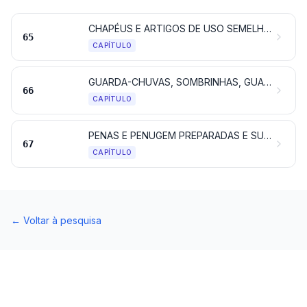
CHAPÉUS E ARTIGOS DE USO SEMELHANTE, E SUAS PARTES
65
CAPÍTULO
GUARDA-CHUVAS, SOMBRINHAS, GUARDA-SÓIS, BENGALAS, BENGALAS-ASSENTOS, CHICOTES, PINGALINS, E SUAS PARTES
66
CAPÍTULO
PENAS E PENUGEM PREPARADAS E SUAS OBRAS; FLORES ARTIFICIAIS; OBRAS DE CABELO
67
CAPÍTULO
←
Voltar à pesquisa