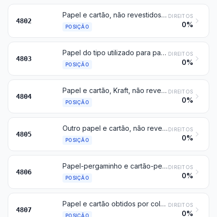
Papel e cartão, não revestidos, do tipo utilizado para escrita, impressão ou outros fins gráficos, e papel e cartão para fabricar cartões ou tiras perfurados, não perfurados, em rolos ou em folhas de forma quadrada ou retangular, de qualquer dimensão, com exclusão do papel das posições 4801 ou 4803; papel e cartão feitos à mão (folha a folha)
DIREITOS
4802
0%
POSIÇÃO
Papel do tipo utilizado para papel higiénico, toalhitas (lenços) desmaquilhantes, toalhas, guardanapos ou para papel semelhante de uso doméstico, higiénico ou toucador, pasta (ouate) de celulose e mantas de fibras de celulose, mesmo encrespados, plissados, gofrados, estampados, perfurados, coloridos à superfície, decorados à superfície ou impressos, em rolos ou em folhas
DIREITOS
4803
0%
POSIÇÃO
Papel e cartão, Kraft, não revestidos, em rolos ou em folhas, exceto os das posições 4802 e 4803
DIREITOS
4804
0%
POSIÇÃO
Outro papel e cartão, não revestidos, em rolos ou em folhas, não tendo sofrido trabalho complementar nem tratamentos, exceto os especificados na Nota 3 do presente Capítulo
DIREITOS
4805
0%
POSIÇÃO
Papel-pergaminho e cartão-pergaminho (sulfurizados), papel impermeável a gorduras, papel vegetal, papel cristal e outro papel calandrado transparente ou translúcido, em rolos ou em folhas
DIREITOS
4806
0%
POSIÇÃO
Papel e cartão obtidos por colagem de folhas sobrepostas, não revestidos na superfície nem impregnados, mesmo reforçados interiormente, em rolos ou em folhas
DIREITOS
4807
0%
POSIÇÃO