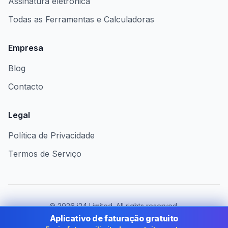
Assinatura eletrónica
Todas as Ferramentas e Calculadoras
Empresa
Blog
Contacto
Legal
Política de Privacidade
Termos de Serviço
©
2026
i24 Limited. All rights reserved.
Ao serviço das empresas em Portugal
Aplicativo de faturação gratuito