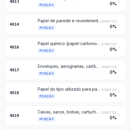
4813
0%
POSIÇÃO
Papel de parede e revestimentos para parede semelhantes; papel para vitrais
DIREITOS
4814
0%
POSIÇÃO
Papel químico (papel-carbono), papel autocopiativo e outro papel para cópia ou duplicação (exceto os da posição 4809), estênceis completos e chapas offset, de papel, mesmo acondicionados em caixas
DIREITOS
4816
0%
POSIÇÃO
Envelopes, aerogramas, cartões-postais não ilustrados e cartões para correspondência, de papel ou cartão; caixas, sacos e semelhantes, de papel ou cartão, que contenham um sortido de artigos para correspondência
DIREITOS
4817
0%
POSIÇÃO
Papel do tipo utilizado para papel higiénico e papel semelhante, pasta (ouate) de celulose ou mantas de fibras de celulose, do tipo utilizado para fins domésticos ou sanitários, em rolos de largura não superior a 36 cm, ou cortados em forma própria; lenços, toalhitas (lenços) desmaquilhantes, toalhas de mão, toalhas de mesa, guardanapos, lençóis e artigos semelhantes, de uso doméstico, de toucador, higiénicos ou hospitalares, vestuário e seus acessórios, de pasta de papel, papel, pasta (ouate) de celulose ou de mantas de fibras de celulose
DIREITOS
4818
0%
POSIÇÃO
Caixas, sacos, bolsas, cartuchos e outras embalagens, de papel, cartão, pasta (ouate) de celulose ou de mantas de fibras de celulose; cartonagens para escritórios, lojas e estabelecimentos semelhantes
DIREITOS
4819
0%
POSIÇÃO