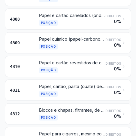
Papel e cartão canelados (ondulados) (mesmo recobertos por colagem), encrespados, plissados, gofrados, estampados ou perfurados, em rolos ou em folhas, exceto o papel do tipo descrito no texto da posição 4803
DIREITOS
4808
0%
POSIÇÃO
Papel químico (papel-carbono), papel autocopiativo e outro papel para cópia ou duplicação (incluindo o revestido ou impregnado, para estênceis ou para chapas offset), mesmo impresso, em rolos ou em folhas
DIREITOS
4809
0%
POSIÇÃO
Papel e cartão revestidos de caulino (caulim) ou de outras substâncias inorgânicas numa ou nas duas faces, mesmo com aglutinantes, sem qualquer outro revestimento, mesmo coloridos à superfície, decorados à superfície ou impressos, em rolos ou em folhas de forma quadrada ou retangular, de qualquer dimensão
DIREITOS
4810
0%
POSIÇÃO
Papel, cartão, pasta (ouate) de celulose e mantas de fibras de celulose, revestidos, impregnados, recobertos, coloridos à superfície, decorados à superfície ou impressos, em rolos ou em folhas de forma quadrada ou retangular, de qualquer dimensão, exceto os produtos do tipo descrito nos textos das posições 4803, 4809 ou 4810
DIREITOS
4811
0%
POSIÇÃO
Blocos e chapas, filtrantes, de pasta de papel
DIREITOS
4812
0%
POSIÇÃO
Papel para cigarros, mesmo cortado nas dimensões próprias, cadernos ou em tubos
DIREITOS