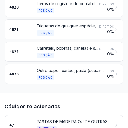
Livros de registo e de contabilidade, blocos de notas, de encomendas, de recibos, de apontamentos, de papel para cartas, agendas e artigos semelhantes, cadernos, classificadores, encadernações (de folhas soltas ou outras), capas de processos e outros artigos escolares, de escritório ou de papelaria, incluindo os formulários em blocos de papel múltiplas vias, mesmo com folhas intercaladas de papel químico (papel-carbono), de papel ou cartão; álbuns para amostras ou para coleções e capas para livros, de papel ou cartão
DIREITOS
4820
0%
POSIÇÃO
Etiquetas de qualquer espécie, de papel ou cartão, impressas ou não
DIREITOS
4821
0%
POSIÇÃO
Carretéis, bobinas, canelas e suportes semelhantes, de pasta de papel, papel ou cartão, mesmo perfurados ou endurecidos
DIREITOS
4822
0%
POSIÇÃO
Outro papel, cartão, pasta (ouate) de celulose e mantas de fibras de celulose, cortados em forma própria; outras obras de pasta de papel, papel, cartão, pasta (ouate) de celulose ou de mantas de fibras de celulose
DIREITOS
4823
0%
POSIÇÃO
Códigos relacionados
PASTAS DE MADEIRA OU DE OUTRAS MATÉRIAS FIBROSAS CELULÓSICAS; PAPEL OU CARTÃO PARA RECICLAR (DESPERDÍCIOS E RESÍDUOS)
47