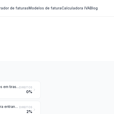
rador de faturas
Modelos de fatura
Calculadora IVA
Blog
Tranças e artigos semelhantes, de matérias para entrançar, mesmo reunidos em tiras; matérias para entrançar, tranças e artigos semelhantes, de matérias para entrançar, tecidos ou paralelizados, em formas planas, mesmo acabados (por exemplo, esteiras, capachos e divisórias)
DIREITOS
0%
Obras de cestaria obtidas diretamente na sua forma a partir de matérias para entrançar ou fabricadas com artigos da posição 4601; obras de lufa (bucha)
DIREITOS
2%