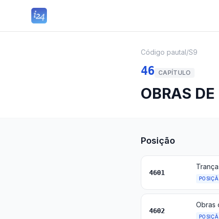
Código pautal
/
S9
46
CAPÍTULO
OBRAS DE 
Posição
4601
POSIÇ
4602
POSIÇ