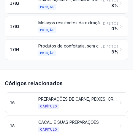
DIREITOS
1702
8%
POSIÇÃO
Melaços resultantes da extração ou refinação do açúcar
DIREITOS
1703
0%
POSIÇÃO
Produtos de confeitaria, sem cacau (incluindo o chocolate branco)
DIREITOS
1704
8%
POSIÇÃO
Códigos relacionados
PREPARAÇÕES DE CARNE, PEIXES, CRUSTÁCEOS, MOLUSCOS, OUTROS INVERTEBRADOS AQUÁTICOS OU DE INSETOS
16
CAPÍTULO
CACAU E SUAS PREPARAÇÕES
18
CAPÍTULO