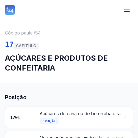
Código pautal
/
S4
17
CAPÍTULO
AÇÚCARES E PRODUTOS DE
CONFEITARIA
Posição
Açúcares de cana ou de beterraba e sacarose quimicamente pura, no estado sólido
1701
POSIÇÃO
Outros açúcares, incluindo a lactose, maltose, glicose e frutose (levulose), quimicamente puras, no estado sólido; xaropes de açúcares, sem adição de aromatizantes ou de corantes; sucedâneos do mel, mesmo misturados com mel natural; açúcares e melaços caramelizados