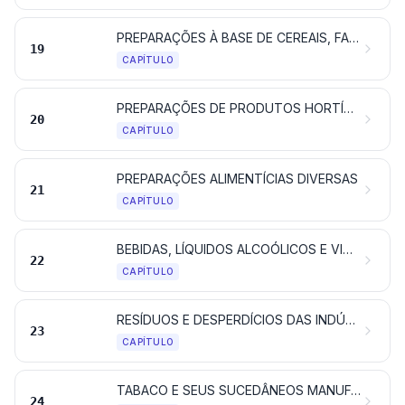
PREPARAÇÕES À BASE DE CEREAIS, FARINHAS, AMIDOS, FÉCULAS OU LEITE; PRODUTOS DE PASTELARIA
19
CAPÍTULO
PREPARAÇÕES DE PRODUTOS HORTÍCOLAS, FRUTA OU DE OUTRAS PARTES DE PLANTAS
20
CAPÍTULO
PREPARAÇÕES ALIMENTÍCIAS DIVERSAS
21
CAPÍTULO
BEBIDAS, LÍQUIDOS ALCOÓLICOS E VINAGRES
22
CAPÍTULO
RESÍDUOS E DESPERDÍCIOS DAS INDÚSTRIAS ALIMENTARES; ALIMENTOS PREPARADOS PARA ANIMAIS
23
CAPÍTULO
TABACO E SEUS SUCEDÂNEOS MANUFATURADOS; PRODUTOS, MESMO COM NICOTINA, DESTINADOS À INALAÇÃO SEM COMBUSTÃO; OUTROS PRODUTOS QUE CONTENHAM NICOTINA DESTINADOS À ABSORÇÃO DA NICOTINA PELO CORPO HUMANO
24