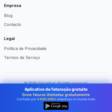
Empresa
Blog
Contacto
Legal
Política de Privacidade
Termos de Serviço
©
2026
i24 Limited. All rights reserved.
Ao serviço das empresas em Portugal
Aplicativo de faturação gratuito
Envie faturas ilimitadas gratuitamente
Mudar de país:
Portugal
Confiado por
3.000.000+
empresas no mundo todo