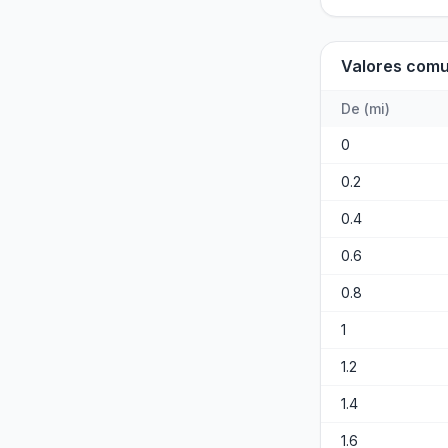
Valores com
De
(
mi
)
0
0.2
0.4
0.6
0.8
1
1.2
1.4
1.6