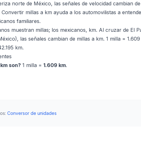
eriza norte de México, las señales de velocidad cambian d
 Convertir millas a km ayuda a los automovilistas a entender
canos familiares.
os muestran millas; los mexicanos, km. Al cruzar de El P
éxico), las señales cambian de millas a km. 1 milla = 1.60
42.195 km.
entes
s km son?
1 milla =
1.609 km
.
dos
:
Conversor de unidades