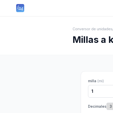
Conversor de unidades
Millas a
milla
(
mi
)
Decimales