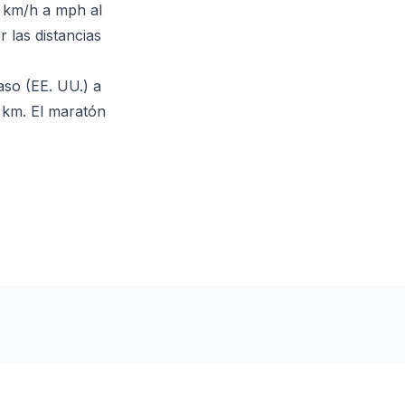
e km/h a mph al
 las distancias
aso (EE. UU.) a
9 km. El maratón