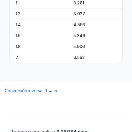
1
3.281
1.2
3.937
1.4
4.593
1.6
5.249
1.8
5.906
2
6.562
Conversión inversa
:
ft
→
m
Un metro equivale a
3.28084 pies
: