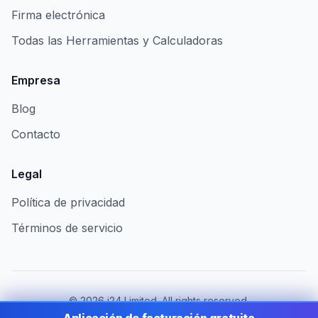
Firma electrónica
Todas las Herramientas y Calculadoras
Empresa
Blog
Contacto
Legal
Política de privacidad
Términos de servicio
©
2026
i24 Limited. All rights reserved.
Al servicio de empresas en Mexico