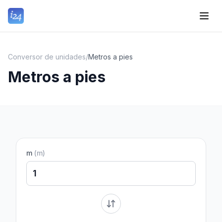
Conversor de unidades
/
Metros a pies
Metros a pies
m
(
m
)