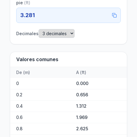
pie
(
ft
)
3.281
Decimales
Valores comunes
De
(
m
)
A
(
ft
)
0
0.000
0.2
0.656
0.4
1.312
0.6
1.969
0.8
2.625