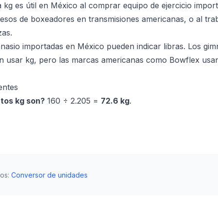
 a kg es útil en México al comprar equipo de ejercicio impor
pesos de boxeadores en transmisiones americanas, o al tra
zas.
nasio importadas en México pueden indicar libras. Los gim
 usar kg, pero las marcas americanas como Bowflex usan li
entes
ntos kg son?
160 ÷ 2.205 =
72.6 kg
.
dos
:
Conversor de unidades