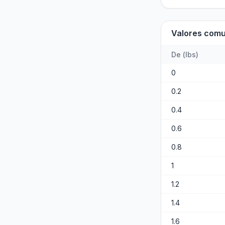
Valores com
De
(
lbs
)
0
0.2
0.4
0.6
0.8
1
1.2
1.4
1.6