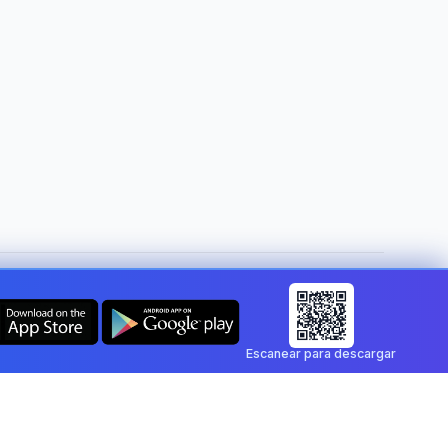
Cambiar de país:
Mexico
Escanear para descargar