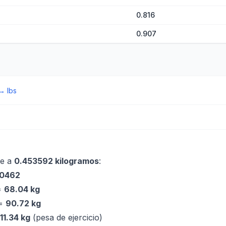
0.816
0.907
→
lbs
le a
0.453592 kilogramos
:
20462
=
68.04 kg
 =
90.72 kg
11.34 kg
(pesa de ejercicio)