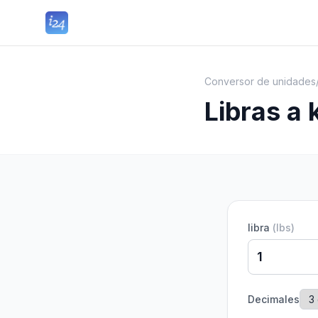
Conversor de unidades
Libras a 
libra
(
lbs
)
Decimales