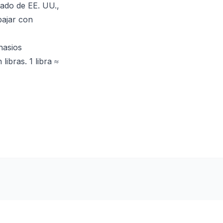
tado de EE. UU.,
bajar con
nasios
bras. 1 libra ≈