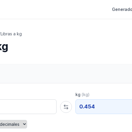
Generado
/
Libras a kg
kg
kg
(
kg
)
0.454