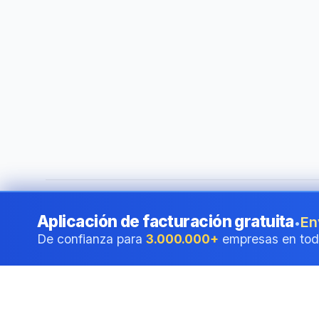
©
2026
i24 Limited. All rights reserved.
•
Al servicio de em
Aplicación de facturación gratuita
En
•
De confianza para
3.000.000+
empresas en tod