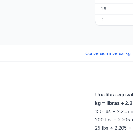
1.8
2
Conversión inversa
:
kg
Una libra equiva
kg = libras ÷ 2.
150 lbs ÷ 2.205 
200 lbs ÷ 2.205
25 lbs ÷ 2.205 =