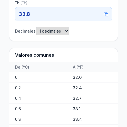
°F
(
°F
)
33.8
Decimales
Valores comunes
De
(
°C
)
A
(
°F
)
0
32.0
0.2
32.4
0.4
32.7
0.6
33.1
0.8
33.4