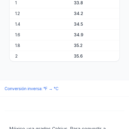
1
33.8
1.2
34.2
1.4
34.5
1.6
34.9
1.8
35.2
2
35.6
Conversión inversa
:
°F
→
°C
México usa grados Celsius. Para convertir a