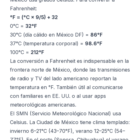
Fahrenheit:
°F = (°C × 9/5) + 32
0°C =
32°F
30°C (día cálido en México DF) =
86°F
37°C (temperatura corporal) =
98.6°F
100°C =
212°F
La conversión a Fahrenheit es indispensable en la
frontera norte de México, donde las transmisiones
de radio y TV del lado americano reportan la
temperatura en °F. También útil al comunicarse
con familiares en EE. UU. o al usar apps
meteorológicas americanas.
El SMN (Servicio Meteorológico Nacional) usa
Celsius. La Ciudad de México tiene clima templado:
invierno 6–21°C (43–70°F), verano 12–25°C (54–
77°F). En el norte (Sonora, Chihuahua) el verano