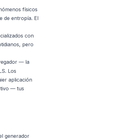
enómenos físicos
 de entropía. El
icializados con
otidianos, pero
vegador — la
LS. Los
ier aplicación
itivo — tus
el generador