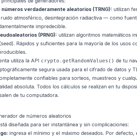
s principales de generadores:
 números verdaderamente aleatorios (TRNG):
utilizan f
ruido atmosférico, desintegración radiactiva — como fuente
ndamentalmente impredecible.
eudoaleatorios (PRNG):
utilizan algoritmos matemáticos in
(
seed
). Rápidos y suficientes para la mayoría de los usos c
roducibles.
nta utiliza la API
de tu na
crypto.getRandomValues()
ptográficamente segura usada para el cifrado de datos y T
ompletamente confiables para sorteos, muestreos y cualqu
alidad absoluta. Todos los cálculos se realizan en tu dispos
alen de tu computadora.
nerador de números aleatorios
stá diseñada para ser instantánea y sin complicaciones:
ngo:
ingresa el mínimo y el máximo deseados. Por defecto, 