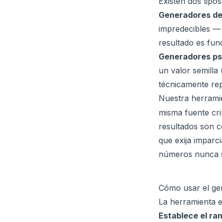
Existen dos tipo
Generadores de
impredecibles — 
resultado es fu
Generadores ps
un valor semilla 
técnicamente rep
Nuestra herramie
misma fuente cri
resultados son c
que exija imparci
números nunca s
Cómo usar el ge
La herramienta e
Establece el ra