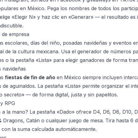
ulares en México. Pega los nombres de todos los particip
 elige «Elegir N» y haz clic en «Generar» — el resultado es 
discutible.
y de empresa
as escolares, días del niño, posadas navideñas y eventos e
l de la cultura mexicana. Usa el generador de números pa
s o la pestaña «Lista» para elegir ganadores de forma tra
s navideñas
as
fiestas de fin de año
en México siempre incluyen inter
s de aguinaldos. La pestaña «Lista» permite organizar el in
secreto» — de forma digital, justa y sin papelitos.
 y RPG
s a la mano? La pestaña «Dado» ofrece D4, D6, D8, D10, D
 Dragons, Catán o cualquier juego de mesa. Tira hasta 6 
 con la suma calculada automáticamente.
nes