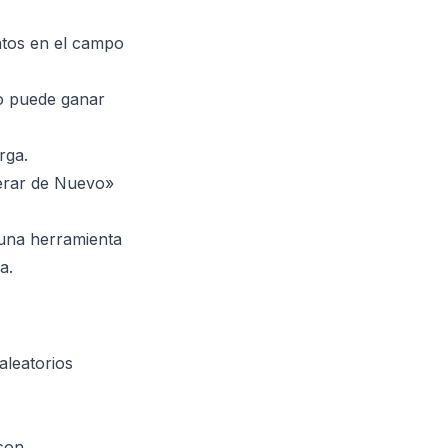
ntos en el campo
lo puede ganar
rga.
nerar de Nuevo»
 una herramienta
a.
aleatorios
son