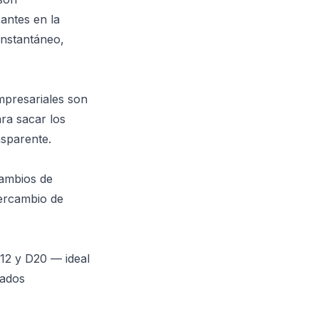
antes en la
instantáneo,
mpresariales son
ra sacar los
nsparente.
cambios de
tercambio de
12 y D20 — ideal
dados