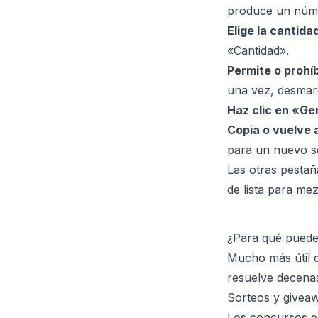
produce un núme
Elige la cantida
«Cantidad».
Permite o prohí
una vez, desmarc
Haz clic en «Ge
Copia o vuelve 
para un nuevo s
Las otras pestañ
de lista para mez
¿Para qué puede
Mucho más útil d
resuelve decenas
Sorteos y givea
Los concursos e