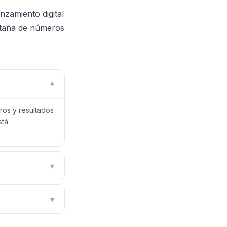
zamiento digital
estaña de números
▾
ros y resultados
stá
▾
▾