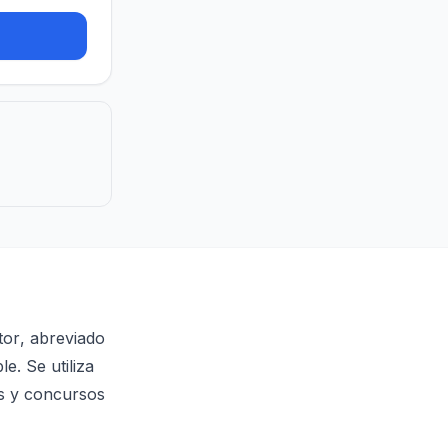
tor
, abreviado
. Se utiliza
os y concursos