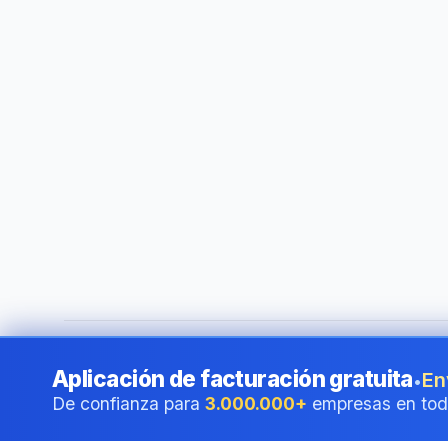
©
2026
i24 Limited. All rights reserved.
•
Al servicio de em
Aplicación de facturación gratuita
En
•
De confianza para
3.000.000+
empresas en tod