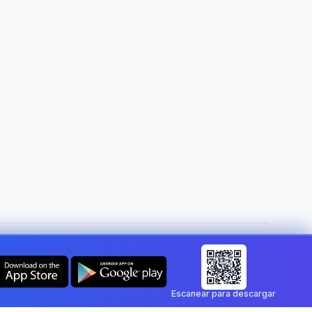
Cambiar de país:
Mexico
Escanear para descargar