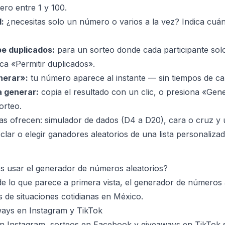
ro entre 1 y 100.
d:
¿necesitas solo un número o varios a la vez? Indica cuá
be duplicados:
para un sorteo donde cada participante so
a «Permitir duplicados».
nerar»:
tu número aparece al instante — sin tiempos de ca
a generar:
copia el resultado con un clic, o presiona «Ge
orteo.
as ofrecen: simulador de dados (D4 a D20), cara o cruz y
clar o elegir ganadores aleatorios de una lista personalizad
s usar el generador de números aleatorios?
e lo que parece a primera vista, el generador de números 
 de situaciones cotidianas en México.
ways en Instagram y TikTok
n Instagram, sorteos en Facebook y giveaways en TikTok 