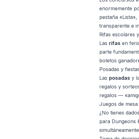
enormemente pop
pestaña «Lista»,
transparente e in
Rifas escolares 
Las
rifas
en feri
parte fundamenta
boletos ganadore
Posadas y fiesta
Las
posadas
y l
regalos y sorteo
regalos — «amigo 
Juegos de mesa
¿No tienes dado
para Dungeons &
simultáneamente
Toma de decisio