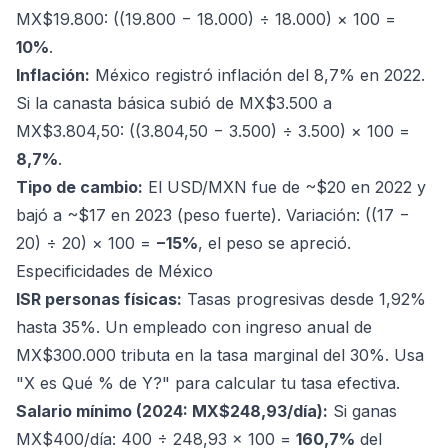
MX$19.800: ((19.800 − 18.000) ÷ 18.000) × 100 =
10%
.
Inflación:
México registró inflación del 8,7% en 2022.
Si la canasta básica subió de MX$3.500 a
MX$3.804,50: ((3.804,50 − 3.500) ÷ 3.500) × 100 =
8,7%
.
Tipo de cambio:
El USD/MXN fue de ~$20 en 2022 y
bajó a ~$17 en 2023 (peso fuerte). Variación: ((17 −
20) ÷ 20) × 100 =
−15%
, el peso se apreció.
Especificidades de México
ISR personas físicas:
Tasas progresivas desde 1,92%
hasta 35%. Un empleado con ingreso anual de
MX$300.000 tributa en la tasa marginal del 30%. Usa
"X es Qué % de Y?" para calcular tu tasa efectiva.
Salario mínimo (2024: MX$248,93/día):
Si ganas
MX$400/día: 400 ÷ 248,93 × 100 =
160,7%
del