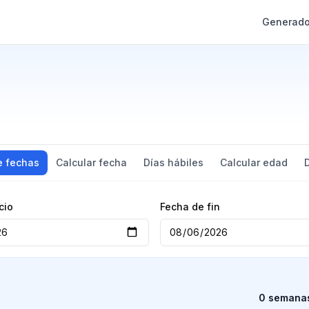
Generado
e fechas
Calcular fecha
Días hábiles
Calcular edad
cio
Fecha de fin
0 semanas