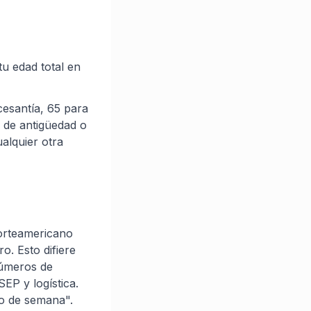
u edad total en
cesantía, 65 para
a de antigüedad o
ualquier otra
norteamericano
o. Esto difiere
números de
EP y logística.
o de semana".