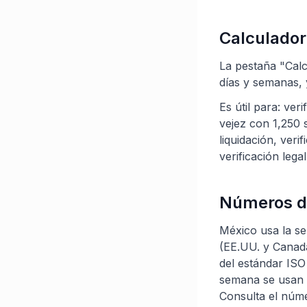
Calculador
La pestaña "Calc
días y semanas, 
Es útil para: ver
vejez con 1,250 
liquidación, veri
verificación lega
Números d
México usa la se
(EE.UU. y Canadá
del estándar IS
semana se usan e
Consulta el núm