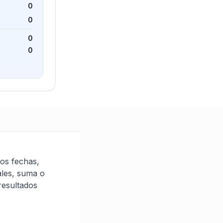
0
0
0
0
dos fechas,
ales, suma o
resultados