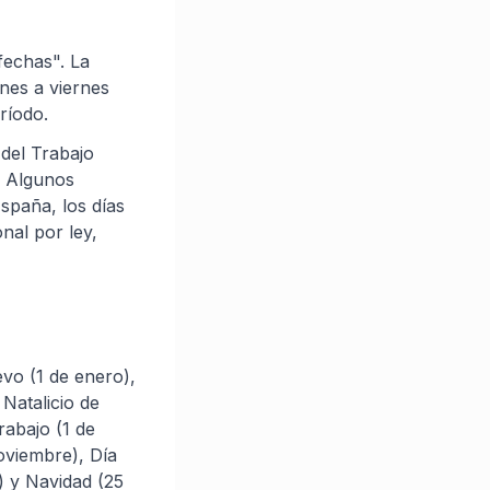
fechas". La
unes a viernes
eríodo.
 del Trabajo
. Algunos
España, los días
nal por ley,
vo (1 de enero),
 Natalicio de
rabajo (1 de
oviembre), Día
) y Navidad (25