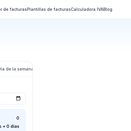
r de facturas
Plantillas de facturas
Calculadora IVA
Blog
Día de la semana
Número de semana
0
 + 0 días