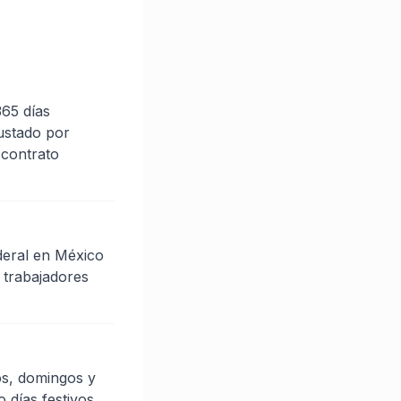
365 días
justado por
 contrato
deral en México
s trabajadores
os, domingos y
 días festivos.