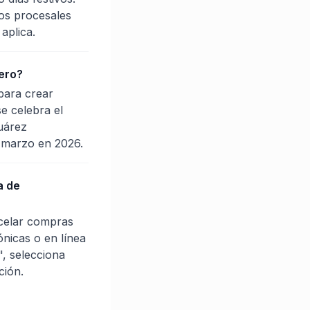
zos procesales
aplica.
rero?
para crear
se celebra el
Juárez
e marzo en 2026.
a de
ncelar compras
ónicas o en línea
", selecciona
ción.