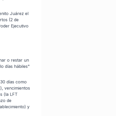
enito Juárez el
rtos (2 de
Poder Ejecutivo
mar o restar un
o días hábiles"
e 30 días como
), vencimientos
s (la LFT
azo de
tablecimiento) y