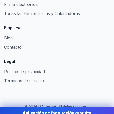
Firma electrónica
Todas las Herramientas y Calculadoras
Empresa
Blog
Contacto
Legal
Política de privacidad
Términos de servicio
©
2026
i24 Limited. All rights reserved.
Al servicio de empresas en Mexico
Aplicación de facturación gratuita