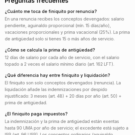
Preguntas frecuentes
¿Cuánto me toca de finiquito por renuncia?
En una renuncia recibes los conceptos devengados: salario
pendiente, aguinaldo proporcional (mín. 15 días/año),
vacaciones proporcionales y prima vacacional (25%). La prima
de antigüedad solo si tienes 15 o más años de servicio.
¿Cómo se calcula la prima de antigüedad?
12 días de salario por cada año de servicio, con el salario
topado a 2 veces el salario mínimo diario (art. 162 LFT).
¿Qué diferencia hay entre finiquito y liquidación?
El finiquito son solo conceptos devengados (renuncia). La
liquidación añade las indemnizaciones por despido
injustificado: 3 meses (art. 48) + 20 días por año (art. 50) +
prima de antigüedad.
¿El finiquito paga impuestos?
La indemnización y la prima de antigüedad están exentas
hasta 90 UMA por año de servicio; el excedente está sujeto a
ISR (art. 96 LISR). Los conceptos ordinarios (aguinaldo,