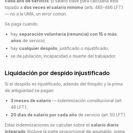
cada año de servicio
. El salario base para calcularla está
topado a
dos veces el salario mínimo
(arts. 485–486 LFT)
— no a la UMA, un error común.
Se paga cuando:
hay
separación voluntaria (renuncia) con 15 o más
años
de servicio;
hay
cualquier despido
, justificado o injustificado;
se da jubilación, incapacidad o muerte del trabajador.
Liquidación por despido injustificado
Si el despido es injustificado, además del finiquito y la prima
de antigüedad se pagan:
3 meses de salario
— indemnización constitucional (art.
48 LFT);
20 días de salario por cada año
de servicio (art. 50 LFT).
Estas indemnizaciones se calculan sobre el
salario diario
integrado
(incluye la parte proporcional de aguinaldo, prima