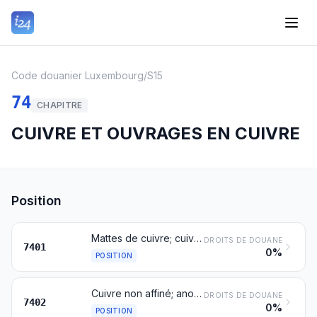
Code douanier Luxembourg
/
S15
74
CHAPITRE
CUIVRE ET OUVRAGES EN CUIVRE
Position
Mattes de cuivre; cuivre de cément (précipité de cuivre)
DROITS DE DOUANE
7401
0%
POSITION
Cuivre non affiné; anodes en cuivre pour affinage électrolytique
DROITS DE DOUANE
7402
0%
POSITION