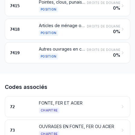
Pointes, clous, punaises, crampons appointés et articles similaires, en cuivre ou avec tige en fer ou en acier et tête en cuivre; vis, boulons, écrous, crochets à pas de vis, rivets, goupilles, chevilles, clavettes, rondelles (y compris les rondelles destinées à faire ressort) et articles similaires, en cuivre
DROITS DE DOUANE
7415
0%
POSITION
Articles de ménage ou d'économie domestique, d'hygiène ou de toilette, et leurs parties, en cuivre; éponges, torchons, gants et articles similaires pour le récurage, le polissage ou usages analogues, en cuivre
DROITS DE DOUANE
7418
0%
POSITION
Autres ouvrages en cuivre
DROITS DE DOUANE
7419
0%
POSITION
Codes associés
FONTE, FER ET ACIER
72
CHAPITRE
OUVRAGES EN FONTE, FER OU ACIER
73
CHAPITRE