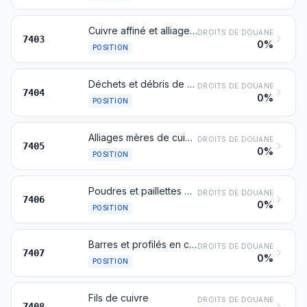
Cuivre affiné et alliages de cuivre sous forme brute
DROITS DE DOUANE
7403
0%
POSITION
Déchets et débris de cuivre
DROITS DE DOUANE
7404
0%
POSITION
Alliages mères de cuivre
DROITS DE DOUANE
7405
0%
POSITION
Poudres et paillettes de cuivre
DROITS DE DOUANE
7406
0%
POSITION
Barres et profilés en cuivre
DROITS DE DOUANE
7407
0%
POSITION
Fils de cuivre
DROITS DE DOUANE
7408