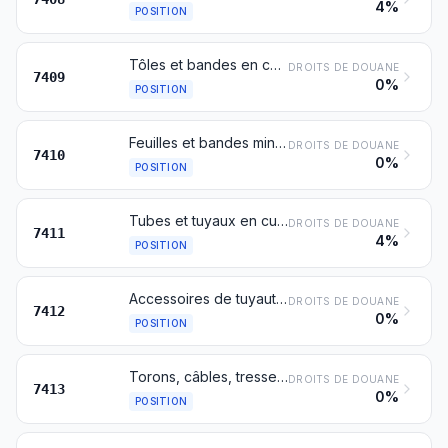
4%
POSITION
Tôles et bandes en cuivre, d'une épaisseur excédant 0,15 mm
DROITS DE DOUANE
7409
0%
POSITION
Feuilles et bandes minces en cuivre (même imprimées ou fixées sur papier, carton, matière plastique ou supports similaires) d'une épaisseur n'excédant pas 0,15 mm (support non compris)
DROITS DE DOUANE
7410
0%
POSITION
Tubes et tuyaux en cuivre
DROITS DE DOUANE
7411
4%
POSITION
Accessoires de tuyauterie (raccords, coudes, manchons, par exemple), en cuivre
DROITS DE DOUANE
7412
0%
POSITION
Torons, câbles, tresses et articles similaires, en cuivre, non isolés pour l'électricité
DROITS DE DOUANE
7413
0%
POSITION