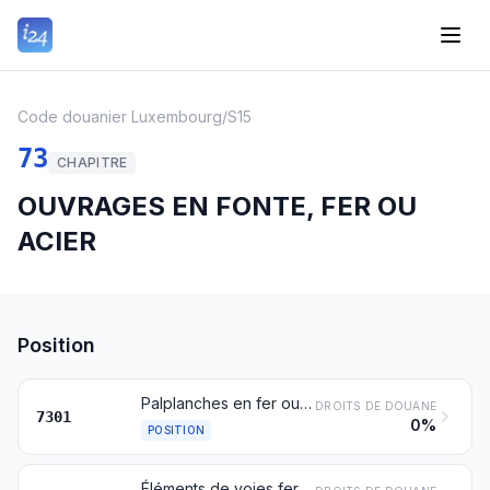
Code douanier Luxembourg
/
S15
73
CHAPITRE
OUVRAGES EN FONTE, FER OU
ACIER
Position
Palplanches en fer ou en acier, même percées ou faites d'éléments assemblés; profilés obtenus par soudage, en fer ou en acier
DROITS DE DOUANE
7301
0%
POSITION
Éléments de voies ferrées, en fonte, fer ou acier: rails, contre-rails et crémaillères, aiguilles, pointes de cœur, tringles d'aiguillage et autres éléments de croisement ou changement de voies, traverses, éclisses, coussinets, coins, selles d'assise, plaques de serrage, plaques et barres d'écartement et autres pièces spécialement conçues pour la pose, le jointement ou la fixation des rails