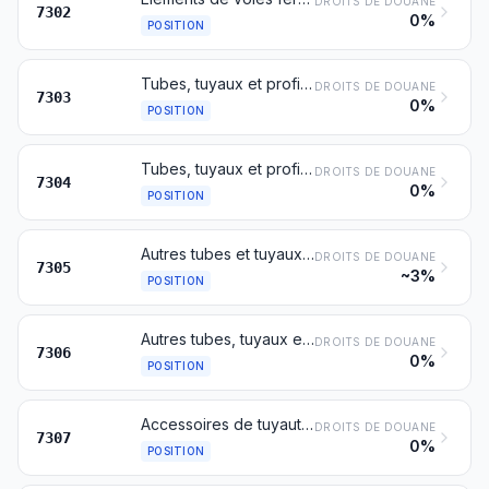
DROITS DE DOUANE
7302
0%
POSITION
Tubes, tuyaux et profilés creux, en fonte
DROITS DE DOUANE
7303
0%
POSITION
Tubes, tuyaux et profilés creux, sans soudure, en fer ou en acier
DROITS DE DOUANE
7304
0%
POSITION
Autres tubes et tuyaux (soudés ou rivés, par exemple), de section circulaire, d'un diamètre extérieur excédant 406,4 mm, en fer ou en acier
DROITS DE DOUANE
7305
~3%
POSITION
Autres tubes, tuyaux et profilés creux (soudés, rivés, agrafés ou à bords simplement rapprochés, par exemple), en fer ou en acier
DROITS DE DOUANE
7306
0%
POSITION
Accessoires de tuyauterie (raccords, coudes, manchons, par exemple), en fonte, fer ou acier
DROITS DE DOUANE
7307
0%
POSITION