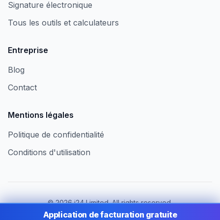
Signature électronique
Tous les outils et calculateurs
Entreprise
Blog
Contact
Mentions légales
Politique de confidentialité
Conditions d'utilisation
©
2026
i24 Limited. All rights reserved.
Au service des entreprises au Luxembourg
Application de facturation gratuite