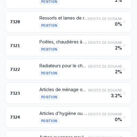
2%
POSITION
Ressorts et lames de ressorts, en fer ou en acier
DROITS DE DOUANE
7320
0%
POSITION
Poêles, chaudières à foyer, cuisinières (y compris ceux pouvant être utilisés accessoirement pour le chauffage central), barbecues, braseros, réchauds à gaz, chauffe-plats et appareils non électriques similaires, à usage domestique, ainsi que leurs parties, en fonte, fer ou acier
DROITS DE DOUANE
7321
2%
POSITION
Radiateurs pour le chauffage central, à chauffage non électrique, et leurs parties, en fonte, fer ou acier; générateurs et distributeurs d'air chaud (y compris les distributeurs pouvant également fonctionner comme distributeurs d'air frais ou conditionné), à chauffage non électrique, comportant un ventilateur ou une soufflerie à moteur, et leurs parties, en fonte, fer ou acier
DROITS DE DOUANE
7322
2%
POSITION
Articles de ménage ou d'économie domestique et leurs parties, en fonte, fer ou acier; paille de fer ou d'acier; éponges, torchons, gants et articles similaires pour le récurage, le polissage ou usages analogues, en fer ou en acier
DROITS DE DOUANE
7323
3.2%
POSITION
Articles d'hygiène ou de toilette, et leurs parties, en fonte, fer ou acier
DROITS DE DOUANE
7324
0%
POSITION