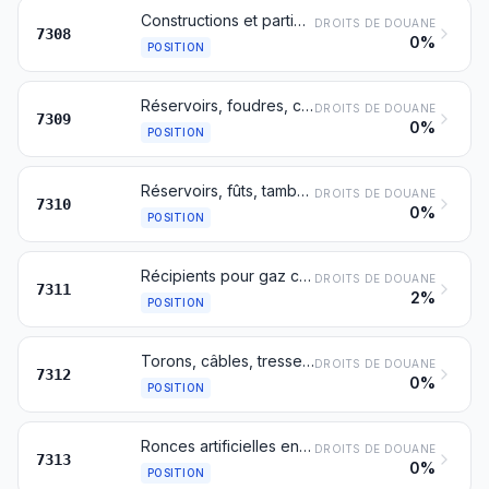
Constructions et parties de constructions (ponts et éléments de ponts, portes d'écluses, tours, pylônes, piliers, colonnes, charpentes, toitures, portes et fenêtres et leurs cadres, chambranles et seuils, rideaux de fermeture, balustrades, par exemple), en fonte, fer ou acier, à l'exception des constructions préfabriquées du no 9406; tôles, barres, profilés, tubes et similaires, en fonte, fer ou acier, préparés en vue de leur utilisation dans la construction
DROITS DE DOUANE
7308
0%
POSITION
Réservoirs, foudres, cuves et récipients similaires pour toutes matières (à l'exception des gaz comprimés ou liquéfiés), en fonte, fer ou acier, d'une contenance excédant 300 l, sans dispositifs mécaniques ou thermiques, même avec revêtement intérieur ou calorifuge
DROITS DE DOUANE
7309
0%
POSITION
Réservoirs, fûts, tambours, bidons, boîtes et récipients similaires, pour toutes matières (à l'exception des gaz comprimés ou liquéfiés), en fonte, fer ou acier, d'une contenance n'excédant pas 300 l, sans dispositifs mécaniques ou thermiques, même avec revêtement intérieur ou calorifuge
DROITS DE DOUANE
7310
0%
POSITION
Récipients pour gaz comprimés ou liquéfiés, en fonte, fer ou acier
DROITS DE DOUANE
7311
2%
POSITION
Torons, câbles, tresses, élingues et articles similaires, en fer ou en acier, non isolés pour l'électricité
DROITS DE DOUANE
7312
0%
POSITION
Ronces artificielles en fer ou en acier; torsades, barbelées ou non, en fils ou en feuillard de fer ou d'acier, des types utilisés pour les clôtures
DROITS DE DOUANE
7313
0%
POSITION