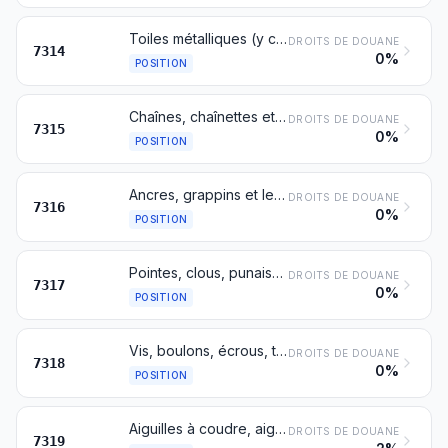
Toiles métalliques (y compris les toiles continues ou sans fin), grillages et treillis, en fils de fer ou d'acier; tôles et bandes déployées, en fer ou en acier
DROITS DE DOUANE
7314
0%
POSITION
Chaînes, chaînettes et leurs parties, en fonte, fer ou acier
DROITS DE DOUANE
7315
0%
POSITION
Ancres, grappins et leurs parties, en fonte, fer ou acier
DROITS DE DOUANE
7316
0%
POSITION
Pointes, clous, punaises, crampons appointés, agrafes ondulées ou biseautées et articles similaires, en fonte, fer ou acier, même avec tête en autre matière, à l'exclusion de ceux avec tête en cuivre
DROITS DE DOUANE
7317
0%
POSITION
Vis, boulons, écrous, tire-fond, crochets à pas de vis, rivets, goupilles, clavettes, rondelles (y compris les rondelles destinées à faire ressort) et articles similaires, en fonte, fer ou acier
DROITS DE DOUANE
7318
0%
POSITION
Aiguilles à coudre, aiguilles à tricoter, passe-lacets, crochets, poinçons à broder et articles similaires, pour usage à la main, en fer ou en acier; épingles de sûreté et autres épingles en fer ou en acier, non dénommées ni comprises ailleurs
DROITS DE DOUANE
7319