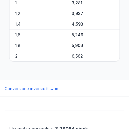
1
3,281
1,2
3,937
1,4
4,593
1,6
5,249
1,8
5,906
2
6,562
Conversione inversa
:
ft
→
m
Un metro equivale a
3,28084 piedi
: