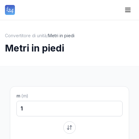
Convertitore di unità
/
Metri in piedi
Metri in piedi
m
(
m
)