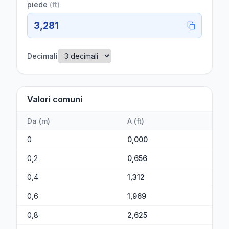
piede
(
ft
)
3,281
Decimali
Valori comuni
Da
(
m
)
A
(
ft
)
0
0,000
0,2
0,656
0,4
1,312
0,6
1,969
0,8
2,625