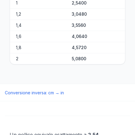
1
2,5400
1,2
3,0480
1,4
3,5560
1,6
4,0640
1,8
4,5720
2
5,0800
Conversione inversa
:
cm
→
in
Un pollice equivale esattamente a
2,54