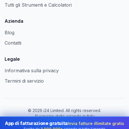
Tutti gli Strumenti e Calcolatori
Azienda
Blog
Contatti
Legale
Informativa sulla privacy
Termini di servizio
©
2026
i24 Limited. All rights reserved.
Al servizio delle aziende in Italy
App di fatturazione gratuita
Invia fatture illimitate gratis
Cambia paese:
Italy
Scelto da
3.000.000+
aziende in tutto il mondo