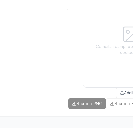
Compila i campi pe
codic
Add 
Scarica PNG
Scarica 