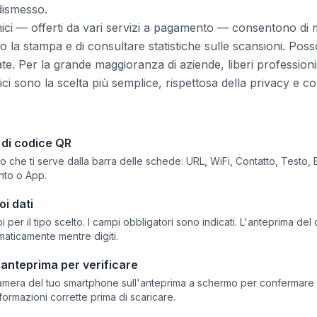
dismesso.
mici — offerti da vari servizi a pagamento — consentono di m
 la stampa e di consultare statistiche sulle scansioni. Poss
ate. Per la grande maggioranza di aziende, liberi professionis
statici sono la scelta più semplice, rispettosa della privacy e
o di codice QR
po che ti serve dalla barra delle schede: URL, WiFi, Contatto, Testo, 
nto o App.
oi dati
 per il tipo scelto. I campi obbligatori sono indicati. L'anteprima del
aticamente mentre digiti.
'anteprima per verificare
amera del tuo smartphone sull'anteprima a schermo per confermare 
formazioni corrette prima di scaricare.