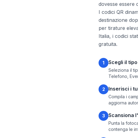
dovesse essere 
I codici QR dina
destinazione dopo
per tirature elev
Italia, i codici 
gratuita.
Scegli il tip
1
Seleziona il ti
Telefono, Eve
Inserisci i tu
2
Compila i campi
aggiorna autom
Scansiona l
3
Punta la fotoc
contenga le in