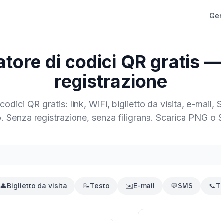
Gen
tore di codici QR gratis 
registrazione
codici QR gratis: link, WiFi, biglietto da visita, e-mail,
o. Senza registrazione, senza filigrana. Scarica PNG o
👤
Biglietto da visita
📝
Testo
✉️
E-mail
💬
SMS
📞
T