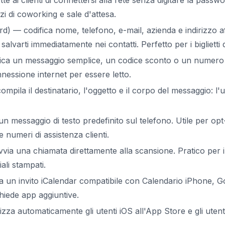
e ai clienti di connettersi alla rete senza digitare la passw
azi di coworking e sale d'attesa.
d) — codifica nome, telefono, e-mail, azienda e indirizzo a
alvarti immediatamente nei contatti. Perfetto per i biglietti d
ica un messaggio semplice, un codice sconto o un numero d
nessione internet per essere letto.
mpila il destinatario, l'oggetto e il corpo del messaggio: l'
 messaggio di testo predefinito sul telefono. Utile per op
 numeri di assistenza clienti.
via una chiamata direttamente alla scansione. Pratico per i
ali stampati.
 un invito iCalendar compatibile con Calendario iPhone, G
hiede app aggiuntive.
zza automaticamente gli utenti iOS all'App Store e gli utent