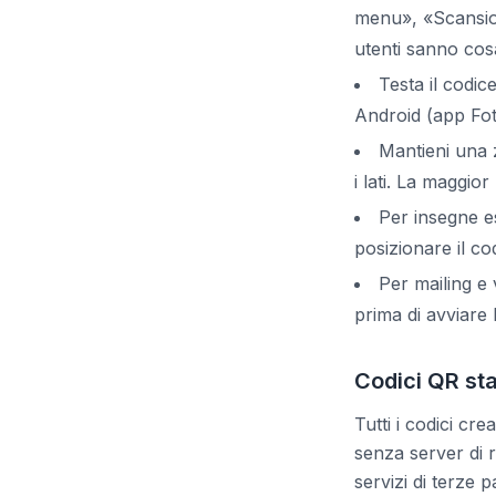
menu», «Scansion
utenti sanno cos
Testa il codi
Android (app Fo
Mantieni una 
i lati. La maggio
Per insegne es
posizionare il c
Per mailing e 
prima di avviare 
Codici QR sta
Tutti i codici cre
senza server di 
servizi di terze