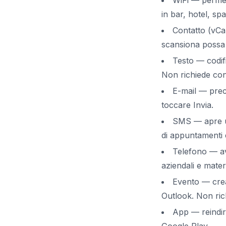
WiFi — permett
in bar, hotel, sp
Contatto (vCar
scansiona possa s
Testo — codif
Non richiede con
E-mail — preco
toccare Invia.
SMS — apre un
di appuntamenti e
Telefono — av
aziendali e materi
Evento — crea
Outlook. Non ric
App — reindiri