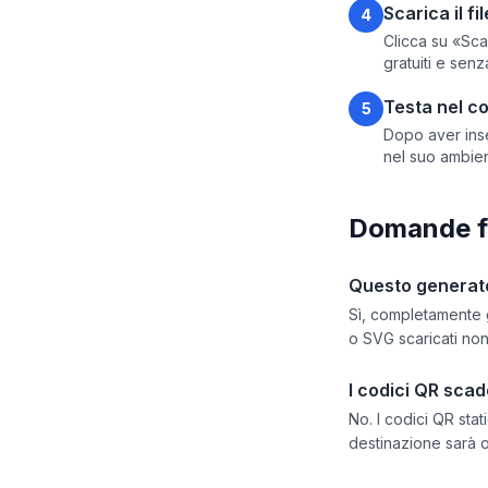
Scarica il fil
4
Clicca su «Sca
gratuiti e senza
Testa nel co
5
Dopo aver inse
nel suo ambien
Domande f
Questo generator
Sì, completamente g
o SVG scaricati non
I codici QR sca
No. I codici QR sta
destinazione sarà o