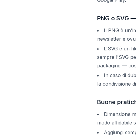
Google Play.
PNG o SVG — 
Il PNG è un'im
newsletter e ovu
L'SVG è un fil
sempre l'SVG per 
packaging — così
In caso di dub
la condivisione di
Buone pratich
Dimensione mi
modo affidabile 
Aggiungi semp