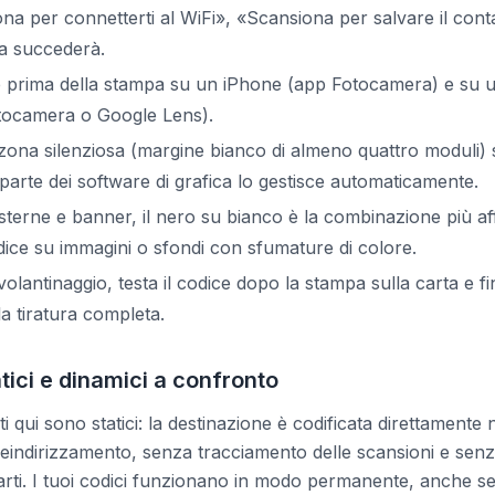
a per connetterti al WiFi», «Scansiona per salvare il conta
a succederà.
ce prima della stampa su un iPhone (app Fotocamera) e su u
tocamera o Google Lens).
zona silenziosa (margine bianco di almeno quattro moduli) s
r parte dei software di grafica lo gestisce automaticamente.
terne e banner, il nero su bianco è la combinazione più affi
odice su immagini o sfondi con sfumature di colore.
volantinaggio, testa il codice dopo la stampa sulla carta e fi
la tiratura completa.
tici e dinamici a confronto
ati qui sono statici: la destinazione è codificata direttamente 
reindirizzamento, senza tracciamento delle scansioni e sen
 parti. I tuoi codici funzionano in modo permanente, anche s