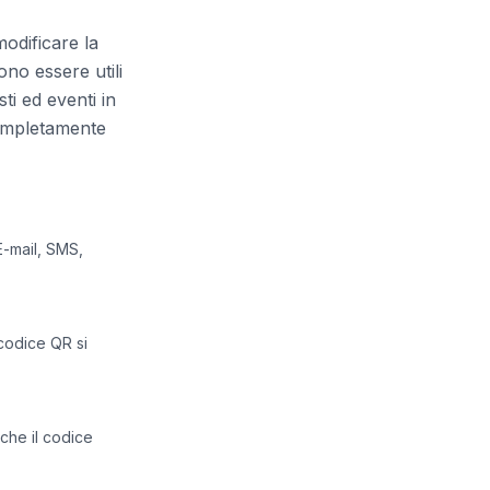
odificare la
ono essere utili
ti ed eventi in
 completamente
E-mail, SMS,
 codice QR si
che il codice