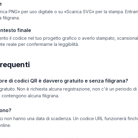
e
rica PNG» per uso digitale o su «Scarica SVG» per la stampa. Entramb
 filigrana.
ntesto finale
rito il codice nel tuo progetto grafico o averlo stampato, scansional
te reale per confermarne la leggibilità.
requenti
e di codici QR è davvero gratuito e senza filigrana?
ratuito. Non è richiesta alcuna registrazione, non c'è un periodo di 
 contengono alcuna filigrana.
dono?
tici non hanno una data di scadenza. Un codice URL funzionerà finché
nline.