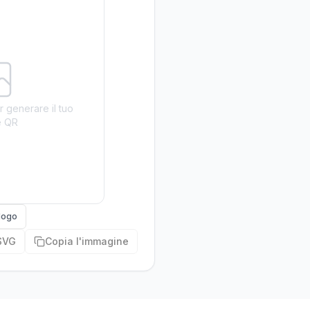
r generare il tuo
e QR
logo
SVG
Copia l'immagine