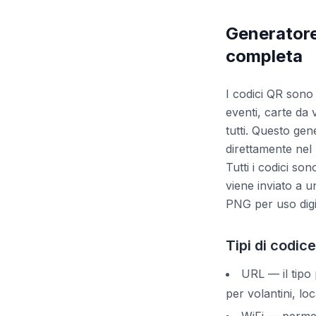
Generatore 
completa
I codici QR sono o
eventi, carte da v
tutti. Questo gen
direttamente nel 
Tutti i codici so
viene inviato a u
PNG per uso digi
Tipi di codic
URL — il tipo 
per volantini, lo