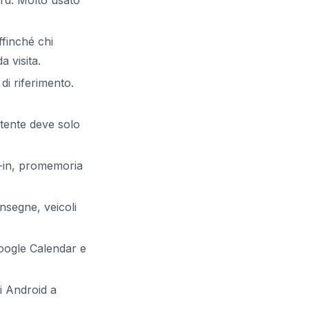
ord. Molto usato
ffinché chi
a visita.
i riferimento.
utente deve solo
t-in, promemoria
nsegne, veicoli
oogle Calendar e
i Android a