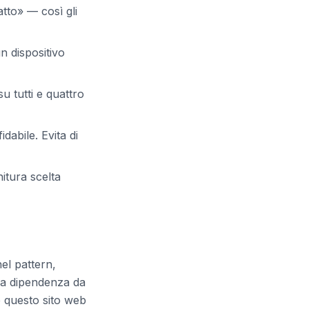
tto» — così gli
n dispositivo
u tutti e quattro
dabile. Evita di
nitura scelta
nel pattern,
za dipendenza da
e questo sito web