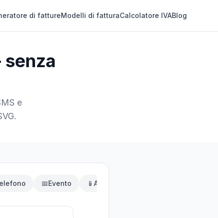
eratore di fatture
Modelli di fattura
Calcolatore IVA
Blog
— senza
 SMS e
 SVG.
elefono
📅
Evento
📱
App