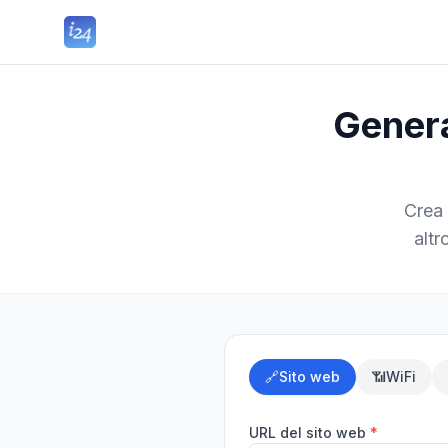
Genera
Crea 
altr
🔗
Sito web
📶
WiFi
URL del sito web
*