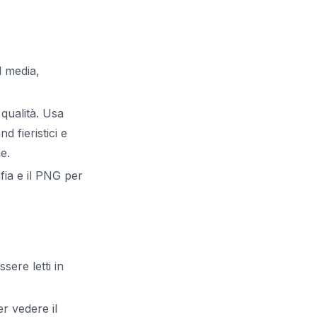
l media,
 qualità. Usa
d fieristici e
e.
fia e il PNG per
ere letti in
r vedere il