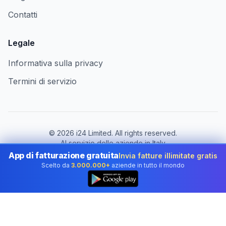
Contatti
Legale
Informativa sulla privacy
Termini di servizio
©
2026
i24 Limited. All rights reserved.
Al servizio delle aziende in Italy
App di fatturazione gratuita
Invia fatture illimitate gratis
Cambia paese:
Italy
Scelto da
3.000.000+
aziende in tutto il mondo