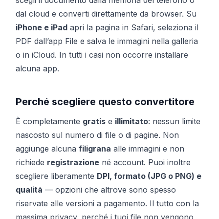
scegli il documento dalla memoria del telefono o
dal cloud e converti direttamente da browser. Su
iPhone e iPad
apri la pagina in Safari, seleziona il
PDF dall’app File e salva le immagini nella galleria
o in iCloud. In tutti i casi non occorre installare
alcuna app.
Perché scegliere questo convertitore
È completamente
gratis
e
illimitato
: nessun limite
nascosto sul numero di file o di pagine. Non
aggiunge alcuna
filigrana
alle immagini e non
richiede
registrazione
né account. Puoi inoltre
scegliere liberamente
DPI, formato (JPG o PNG) e
qualità
— opzioni che altrove sono spesso
riservate alle versioni a pagamento. Il tutto con la
massima privacy, perché i tuoi file non vengono