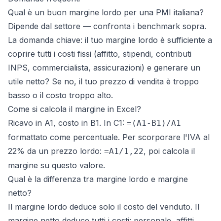
Qual è un buon margine lordo per una PMI italiana?
Dipende dal settore — confronta i benchmark sopra.
La domanda chiave: il tuo margine lordo è sufficiente a
coprire tutti i costi fissi (affitto, stipendi, contributi
INPS, commercialista, assicurazioni) e generare un
utile netto? Se no, il tuo prezzo di vendita è troppo
basso o il costo troppo alto.
Come si calcola il margine in Excel?
Ricavo in A1, costo in B1. In C1:
=(A1-B1)/A1
formattato come percentuale. Per scorporare l'IVA al
22% da un prezzo lordo:
, poi calcola il
=A1/1,22
margine su questo valore.
Qual è la differenza tra margine lordo e margine
netto?
Il margine lordo deduce solo il costo del venduto. Il
margine netto deduce tutti i costi: personale, affitti,