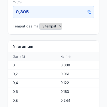
m
(
m
)
0,305
Tempat desimal
Nilai umum
Dari
(
ft
)
Ke
(
m
)
0
0,000
0,2
0,061
0,4
0,122
0,6
0,183
0,8
0,244