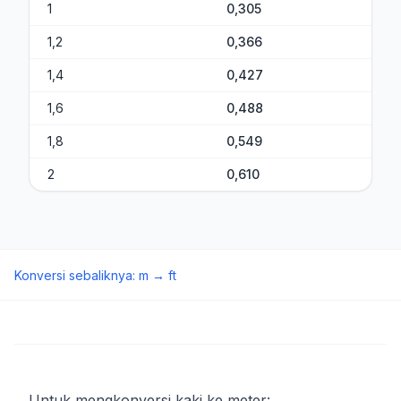
1
0,305
1,2
0,366
1,4
0,427
1,6
0,488
1,8
0,549
2
0,610
Konversi sebaliknya
:
m
→
ft
Untuk mengkonversi kaki ke meter: