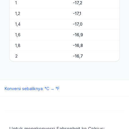
1
-17,2
1,2
-17,1
1,4
-17,0
1,6
-16,9
1,8
-16,8
2
-16,7
Konversi sebaliknya
:
°C
→
°F
Untuk mengkonversi Fahrenheit ke Celsius: