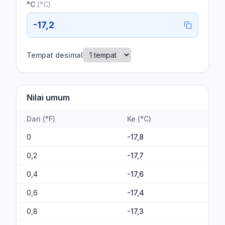
°C
(
°C
)
-17,2
Tempat desimal
Nilai umum
Dari
(
°F
)
Ke
(
°C
)
0
-17,8
0,2
-17,7
0,4
-17,6
0,6
-17,4
0,8
-17,3