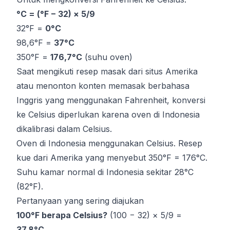
°C = (°F − 32) × 5/9
32°F =
0°C
98,6°F =
37°C
350°F =
176,7°C
(suhu oven)
Saat mengikuti resep masak dari situs Amerika
atau menonton konten memasak berbahasa
Inggris yang menggunakan Fahrenheit, konversi
ke Celsius diperlukan karena oven di Indonesia
dikalibrasi dalam Celsius.
Oven di Indonesia menggunakan Celsius. Resep
kue dari Amerika yang menyebut 350°F = 176°C.
Suhu kamar normal di Indonesia sekitar 28°C
(82°F).
Pertanyaan yang sering diajukan
100°F berapa Celsius?
(100 − 32) × 5/9 =
37,8°C
.