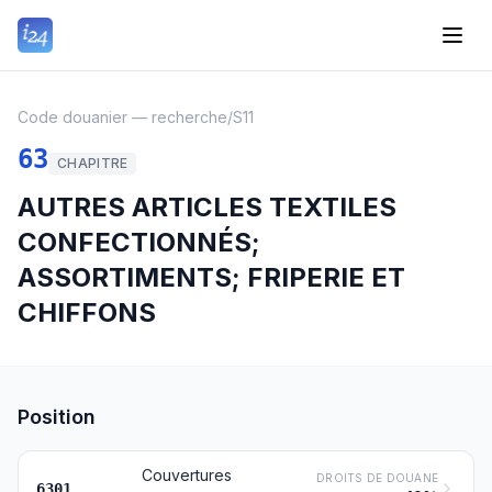
Code douanier — recherche
/
S11
63
CHAPITRE
AUTRES ARTICLES TEXTILES
CONFECTIONNÉS;
ASSORTIMENTS; FRIPERIE ET
CHIFFONS
Position
Couvertures
DROITS DE DOUANE
6301