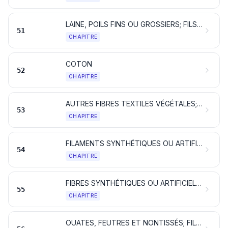
LAINE, POILS FINS OU GROSSIERS; FILS ET TISSUS DE CRIN
51
CHAPITRE
COTON
52
CHAPITRE
AUTRES FIBRES TEXTILES VÉGÉTALES; FILS DE PAPIER ET TISSUS DE FILS DE PAPIER
53
CHAPITRE
FILAMENTS SYNTHÉTIQUES OU ARTIFICIELS; lames et formes similaires en matières textiles synthétiques ou artificielles
54
CHAPITRE
FIBRES SYNTHÉTIQUES OU ARTIFICIELLES DISCONTINUES
55
CHAPITRE
OUATES, FEUTRES ET NONTISSÉS; FILS SPÉCIAUX; FICELLES, CORDES ET CORDAGES; ARTICLES DE CORDERIE