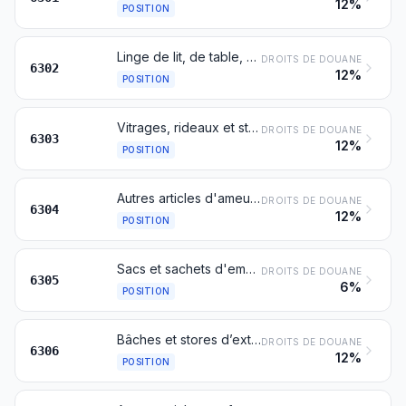
12%
POSITION
Linge de lit, de table, de toilette ou de cuisine
DROITS DE DOUANE
6302
12%
POSITION
Vitrages, rideaux et stores d'intérieur; cantonnières et tours de lit
DROITS DE DOUANE
6303
12%
POSITION
Autres articles d'ameublement, à l'exclusion de ceux du no 9404
DROITS DE DOUANE
6304
12%
POSITION
Sacs et sachets d'emballage
DROITS DE DOUANE
6305
6%
POSITION
Bâches et stores d’extérieur; tentes (y compris les tonnelles temporaires et articles similaires); voiles pour embarcations, planches à voile ou chars à voile; articles de campement
DROITS DE DOUANE
6306
12%
POSITION