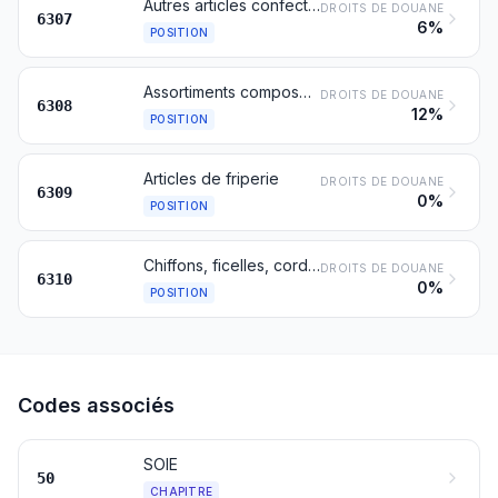
Autres articles confectionnés, y compris les patrons de vêtements
DROITS DE DOUANE
6307
6%
POSITION
Assortiments composés de pièces de tissus et de fils, même avec accessoires, pour la confection de tapis, de tapisseries, de nappes de table ou de serviettes brodées, ou d'articles textiles similaires, en emballages pour la vente au détail
DROITS DE DOUANE
6308
12%
POSITION
Articles de friperie
DROITS DE DOUANE
6309
0%
POSITION
Chiffons, ficelles, cordes et cordages, en matières textiles, sous forme de déchets ou d'articles hors d'usage
DROITS DE DOUANE
6310
0%
POSITION
Codes associés
SOIE
50
CHAPITRE