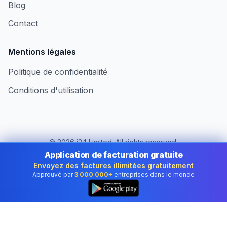
Blog
Contact
Mentions légales
Politique de confidentialité
Conditions d'utilisation
©
2026
i24 Limited. All rights reserved.
Au service des entreprises en France
Application de facturation gratuite
Envoyez des factures illimitées gratuitement
Changer de pays :
France
Approuvé par
3 000 000+
entreprises dans le monde