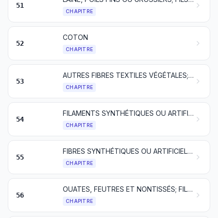
51
CHAPITRE
COTON
52
CHAPITRE
AUTRES FIBRES TEXTILES VÉGÉTALES; FILS DE PAPIER ET TISSUS DE FILS DE PAPIER
53
CHAPITRE
FILAMENTS SYNTHÉTIQUES OU ARTIFICIELS; lames et formes similaires en matières textiles synthétiques ou artificielles
54
CHAPITRE
FIBRES SYNTHÉTIQUES OU ARTIFICIELLES DISCONTINUES
55
CHAPITRE
OUATES, FEUTRES ET NONTISSÉS; FILS SPÉCIAUX; FICELLES, CORDES ET CORDAGES; ARTICLES DE CORDERIE
56
CHAPITRE