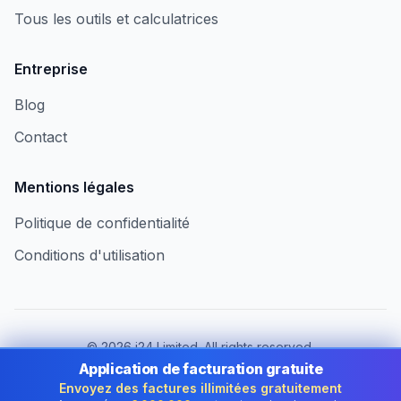
Tous les outils et calculatrices
Entreprise
Blog
Contact
Mentions légales
Politique de confidentialité
Conditions d'utilisation
©
2026
i24 Limited. All rights reserved.
Au service des entreprises en France
Application de facturation gratuite
Envoyez des factures illimitées gratuitement
Changer de pays :
France