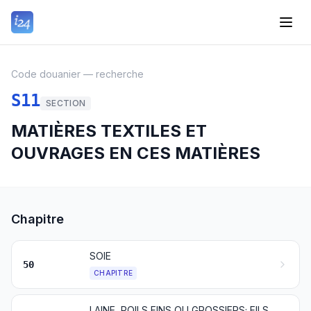
Code douanier — recherche
S11
SECTION
MATIÈRES TEXTILES ET
OUVRAGES EN CES MATIÈRES
Chapitre
SOIE
50
CHAPITRE
LAINE, POILS FINS OU GROSSIERS; FILS ET TISSUS DE CRIN