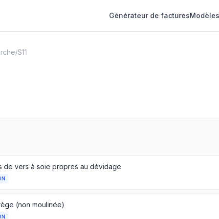
Générateur de factures
Modèles
erche
/
S11
 de vers à soie propres au dévidage
ON
rège (non moulinée)
ON