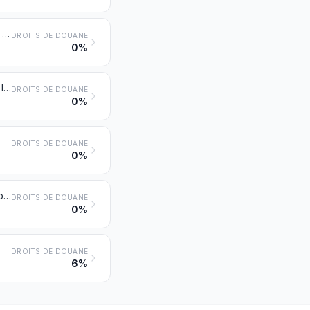
Déchets de soie (y compris les cocons non dévidables, les déchets de fils et les effilochés)
DROITS DE DOUANE
0%
Fils de soie (autres que les fils de déchets de soie) non conditionnés pour la vente au détail
DROITS DE DOUANE
0%
DROITS DE DOUANE
0%
Fils de soie ou de déchets de soie, conditionnés pour la vente au détail; poil de Messine (crin de Florence)
DROITS DE DOUANE
0%
DROITS DE DOUANE
6%