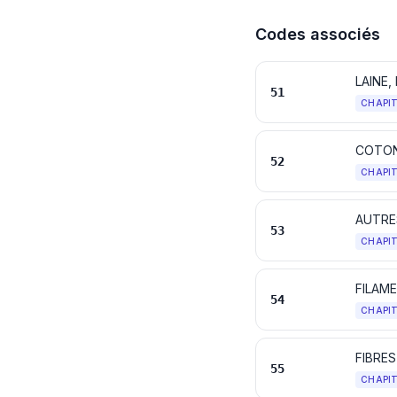
Codes associés
LAINE,
51
CHAPI
COTO
52
CHAPI
AUTRES
53
CHAPI
54
CHAPI
FIBRE
55
CHAPI