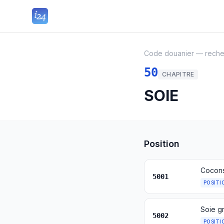
Code douanier — rech
50
CHAPITRE
SOIE
Position
Cocons
5001
POSITI
Soie g
5002
POSITI