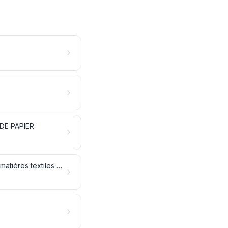
 DE PAPIER
FILAMENTS SYNTHÉTIQUES OU ARTIFICIELS; lames et formes similaires en matières textiles synthétiques ou artificielles