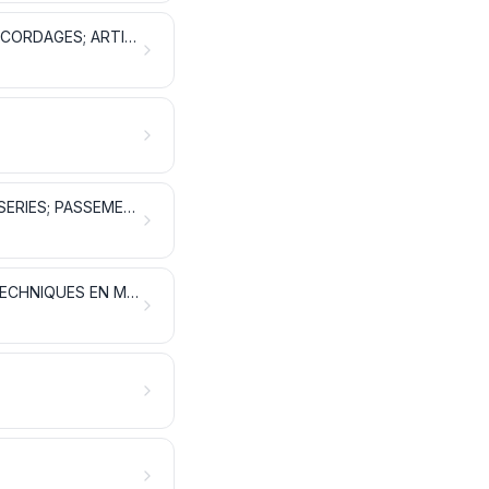
OUATES, FEUTRES ET NONTISSÉS; FILS SPÉCIAUX; FICELLES, CORDES ET CORDAGES; ARTICLES DE CORDERIE
TISSUS SPÉCIAUX; SURFACES TEXTILES TOUFFETÉES; DENTELLES; TAPISSERIES; PASSEMENTERIES; BRODERIES
TISSUS IMPRÉGNÉS, ENDUITS, RECOUVERTS OU STRATIFIÉS; ARTICLES TECHNIQUES EN MATIÈRES TEXTILES