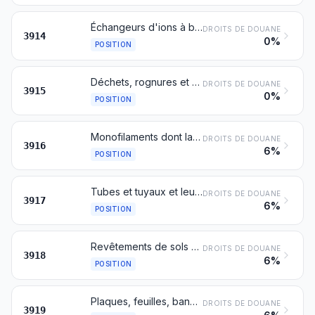
Échangeurs d'ions à base de polymères des nos 3901 à 3913, sous formes primaires
DROITS DE DOUANE
3914
0%
POSITION
Déchets, rognures et débris de matières plastiques
DROITS DE DOUANE
3915
0%
POSITION
Monofilaments dont la plus grande dimension de la coupe transversale excède 1 mm (monofils), joncs, bâtons et profilés, même ouvrés en surface mais non autrement travaillés, en matières plastiques
DROITS DE DOUANE
3916
6%
POSITION
Tubes et tuyaux et leurs accessoires (joints, coudes, raccords, par exemple), en matières plastiques
DROITS DE DOUANE
3917
6%
POSITION
Revêtements de sols en matières plastiques, même auto-adhésifs, en rouleaux ou sous formes de carreaux ou de dalles; revêtements de murs ou de plafonds en matières plastiques définis dans la note 9 du présent chapitre
DROITS DE DOUANE
3918
6%
POSITION
Plaques, feuilles, bandes, rubans, pellicules et autres formes plates, auto-adhésifs, en matières plastiques, même en rouleaux
DROITS DE DOUANE
3919