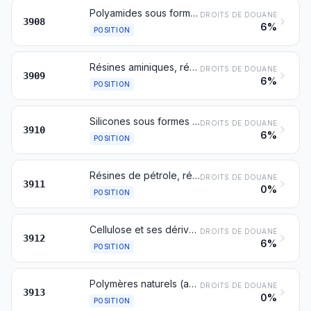
Polyamides sous formes primaires
DROITS DE DOUANE
3908
6%
POSITION
Résines aminiques, résines phénoliques et polyuréthannes, sous formes primaires
DROITS DE DOUANE
3909
6%
POSITION
Silicones sous formes primaires
DROITS DE DOUANE
3910
6%
POSITION
Résines de pétrole, résines de coumarone-indène, polyterpènes, polysulfures, polysulfones et autres produits mentionnés dans la note 3 du présent chapitre, non dénommés ni compris ailleurs, sous formes primaires
DROITS DE DOUANE
3911
0%
POSITION
Cellulose et ses dérivés chimiques, non dénommés ni compris ailleurs, sous formes primaires
DROITS DE DOUANE
3912
6%
POSITION
Polymères naturels (acide alginique, par exemple) et polymères naturels modifiés (protéines durcies, dérivés chimiques du caoutchouc naturel, par exemple), non dénommés ni compris ailleurs, sous formes primaires
DROITS DE DOUANE
3913
0%
POSITION