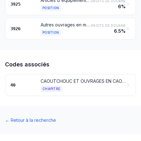
Articles d'équipement pour la construction, en matières plastiques, non dénommés ni compris ailleurs
DROITS DE DOUANE
3925
6%
POSITION
Autres ouvrages en matières plastiques et ouvrages en autres matières des nos 3901 à 3914
DROITS DE DOUANE
3926
6.5%
POSITION
Codes associés
CAOUTCHOUC ET OUVRAGES EN CAOUTCHOUC
40
CHAPITRE
←
Retour à la recherche