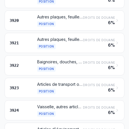
6%
POSITION
Autres plaques, feuilles, pellicules, bandes et lames, en matières plastiques non alvéolaires, non renforcées, ni stratifiées, ni munies d'un support, ni pareillement associées à d'autres matières
DROITS DE DOUANE
3920
6%
POSITION
Autres plaques, feuilles, pellicules, bandes et lames, en matières plastiques
DROITS DE DOUANE
3921
6%
POSITION
Baignoires, douches, éviers, lavabos, bidets, cuvettes d'aisance et leurs sièges et couvercles, réservoirs de chasse et articles similaires pour usages sanitaires ou hygiéniques, en matières plastiques
DROITS DE DOUANE
3922
6%
POSITION
Articles de transport ou d'emballage, en matières plastiques; bouchons, couvercles, capsules et autres dispositifs de fermeture, en matières plastiques
DROITS DE DOUANE
3923
6%
POSITION
Vaisselle, autres articles de ménage ou d'économie domestique et articles d'hygiène ou de toilette, en matières plastiques
DROITS DE DOUANE
3924
6%
POSITION