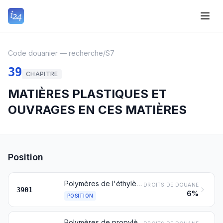
Code douanier — recherche
/
S7
39
CHAPITRE
MATIÈRES PLASTIQUES ET
OUVRAGES EN CES MATIÈRES
Position
Polymères de l'éthylène, sous formes primaires
DROITS DE DOUANE
3901
6%
POSITION
Polymères de propylène ou d'autres oléfines, sous formes primaires